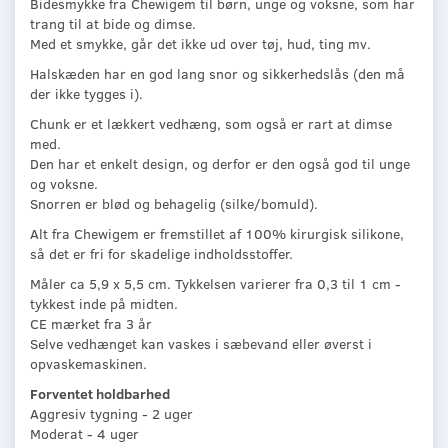
Bidesmykke fra Chewigem til børn, unge og voksne, som har
trang til at bide og dimse.
Med et smykke, går det ikke ud over tøj, hud, ting mv.
Halskæden har en god lang snor og sikkerhedslås (den må
der ikke tygges i).
Chunk er et lækkert vedhæng, som også er rart at dimse
med.
Den har et enkelt design, og derfor er den også god til unge
og voksne.
Snorren er blød og behagelig (silke/bomuld).
Alt fra Chewigem er fremstillet af 100% kirurgisk silikone,
så det er fri for skadelige indholdsstoffer.
Måler ca 5,9 x 5,5 cm. Tykkelsen varierer fra 0,3 til 1 cm -
tykkest inde på midten.
CE mærket fra 3 år
Selve vedhænget kan vaskes i sæbevand eller øverst i
opvaskemaskinen.
Forventet holdbarhed
Aggresiv tygning - 2 uger
Moderat - 4 uger