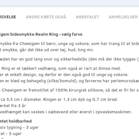
RIVELSE
ANDRE KØBTE OGSÅ
ANBEFALET
ANMELDELSER
gem bidesmykke Realm Ring - vælg farve
mykke fra Chewigem til børn, unge og voksne, som har trang til at bid
 smykke, går det ikke ud over tøj, hud, ting mv.
æden har en god lang snor og sikkerhedslås (den må der ikke tygges i)
 Ring er et lækkert vedhæng, som også er rart at dimse med.
r et enkelt design, og derfor er den også god til unge og voksne.
en er blød og behagelig (silke/bomuld), og farverne har perlemorsskæ
a Chewigem er fremstillet af 100% kirurgisk silikone, så det er fri for 
 ca 5,5 cm i diameter. Ringen er 1,3 cm dyb og 0,7 cm bred.
rket fra 3 år
 vedhænget kan vaskes i sæbevand eller øverst i opvaskemaskinen.
ntet holdbarhed
siv tygning - 3 uger
at - 5 uger