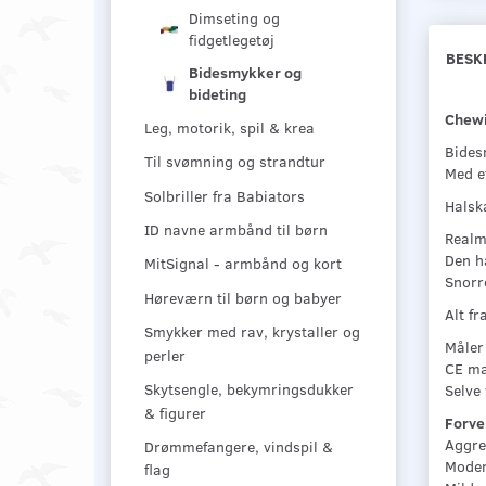
Dimseting og
fidgetlegetøj
BESK
Bidesmykker og
bideting
Chewi
Leg, motorik, spil & krea
Bides
Til svømning og strandtur
Med et
Solbriller fra Babiators
Halsk
ID navne armbånd til børn
Realm
Den ha
MitSignal - armbånd og kort
Snorr
Høreværn til børn og babyer
Alt fr
Smykker med rav, krystaller og
Måler
perler
CE mæ
Skytsengle, bekymringsdukker
Selve
& figurer
Forve
Aggre
Drømmefangere, vindspil &
Moder
flag