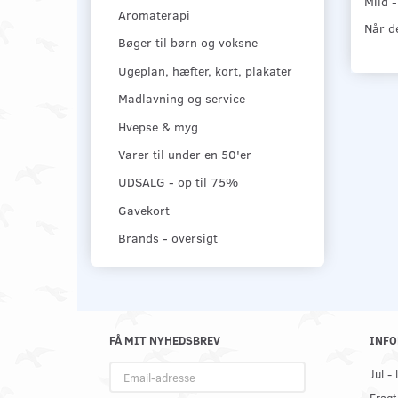
Mild -
Aromaterapi
Når de
Bøger til børn og voksne
Ugeplan, hæfter, kort, plakater
Madlavning og service
Hvepse & myg
Varer til under en 50'er
UDSALG - op til 75%
Gavekort
Brands - oversigt
FÅ MIT NYHEDSBREV
INFO
Email-
Jul -
adresse
Fragt