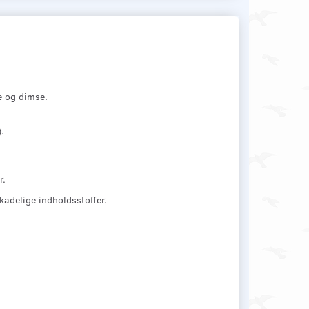
e og dimse.
.
r.
skadelige indholdsstoffer.