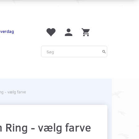
 hverdag
r
g - vælg farve
Ring - vælg farve