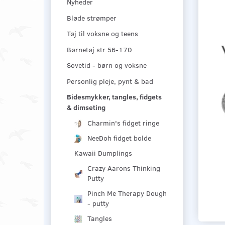
Nyheder
Bløde strømper
Tøj til voksne og teens
Børnetøj str 56-170
Sovetid - børn og voksne
Personlig pleje, pynt & bad
Bidesmykker, tangles, fidgets
& dimseting
Charmin's fidget ringe
NeeDoh fidget bolde
Kawaii Dumplings
Crazy Aarons Thinking
Putty
Pinch Me Therapy Dough
- putty
Tangles