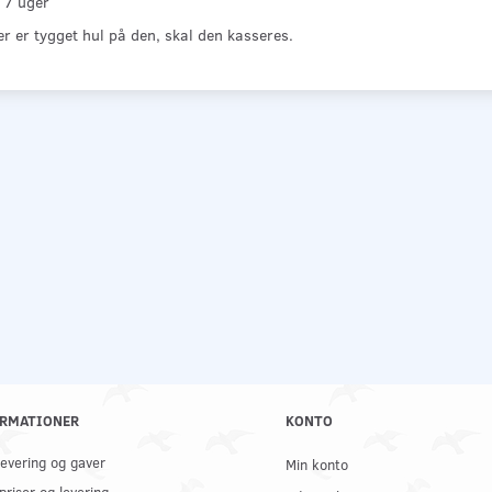
 7 uger
r er tygget hul på den, skal den kasseres.
RMATIONER
KONTO
 levering og gaver
Min konto
priser og levering