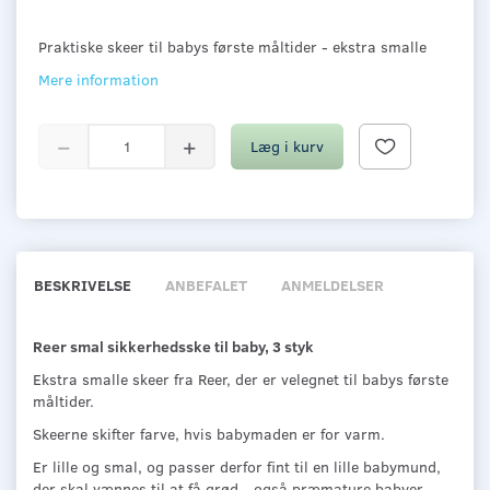
Praktiske skeer til babys første måltider - ekstra smalle
Mere information
Læg i kurv
BESKRIVELSE
ANBEFALET
ANMELDELSER
Reer smal sikkerhedsske til baby, 3 styk
Ekstra smalle skeer fra Reer, der er velegnet til babys første
måltider.
Skeerne skifter farve, hvis babymaden er for varm.
Er lille og smal, og passer derfor fint til en lille babymund,
der skal vænnes til at få grød - også præmature babyer.