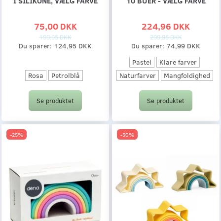
I SILIKONE, VÆLG FARVE
10 BUER - VÆLG FARVE
75,00 DKK
224,96 DKK
199,95 DKK
299,95 DKK
Du sparer:
124,95 DKK
Du sparer:
74,99 DKK
Pastel
Klare farver
Rosa
Petrolblå
Naturfarver
Mangfoldighed
Se produktet
Se produktet
-25%
-50%