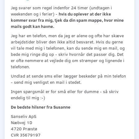
Jeg svarer som regel indenfor 24 timer (undtagen i
weekenden og i ferier) -
hvis du oplever at der ikke
kommer svar fra mig, tjek da din spam mappe, hvor mine
mails godt kan havne.
Jeg har en telefon, men da jeg er alene og ofte har skæve
arbejdstider bliver den ikke altid besvaret. Hvis du gerne
vil tale med mig i telefonen, kan du sende mig en mail, og
bede mig ringe dig op - skriv hvornår det passer dig. Det
er ofte nemmere at vejlede dig om strømper og lignende i
telefonen.
Undlad at sende sms eller lægger beskeder på min telefon
- send mig venligst en mail i stedet.
Ingen spørgsmål er for små eller for dumme - så skriv
endelig til mig :-)
De bedste hilsner fra Susanne
Sanseliv ApS
Næbvej 1D
4720 Præstø
CVR 35679197