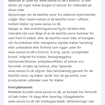
websites er uden for www.sanse-liv.dk's kontrol. Vi kan
derfor på ingen måde drages til ansvar for indholdet på
disse sider.
Oplysninger om de bestilte varer fra sådanne hjemmesider
indgår ikke i beskrivelsen af de bestilte varer i aftalen
mellem Køber og www.sanse-liv.dk.
Sælger er ikke erstatningsansvarlig for direkte eller
indirekte tab som følge af at de bestilte varer kommer for
sent frem til Køber, eller de bestilte varer lider af mangler,
når forsinkelsen eller manglerne skyldes Køber handling
eller undladelse eller forhold som ligger uden for
www.sanse-liv.dk's kontrol, fx krig, oprør, uroligheder,
brand, indgreb fra staten, beslaglæggelse,
valutarestriktioner, arbejdskonflikter af enhver art,
herunder strejke og lockout, eller lignende.
www.sanse-liv.dk afgiver ikke selvstændig garanti for de
bestilte varer, og Køber opnår kun de garantier, som
producenten udsteder over for Køber.
Fortrydelsesret:
Meddeler Kunden www.sanse-liv.dk, at Kunden har fortrudt
sit køb inden 14 dage efter levering, tilbagebetaler
www.sanse-liv.dk det modtagne beløb. Omkostninger ved