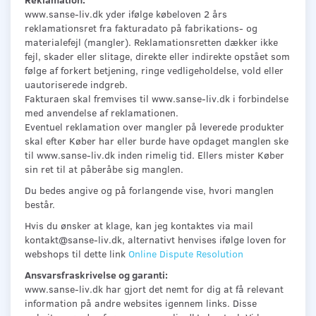
www.sanse-liv.dk yder ifølge købeloven 2 års
reklamationsret fra fakturadato på fabrikations- og
materialefejl (mangler). Reklamationsretten dækker ikke
fejl, skader eller slitage, direkte eller indirekte opstået som
følge af forkert betjening, ringe vedligeholdelse, vold eller
uautoriserede indgreb.
Fakturaen skal fremvises til www.sanse-liv.dk i forbindelse
med anvendelse af reklamationen.
Eventuel reklamation over mangler på leverede produkter
skal efter Køber har eller burde have opdaget manglen ske
til www.sanse-liv.dk inden rimelig tid. Ellers mister Køber
sin ret til at påberåbe sig manglen.
Du bedes angive og på forlangende vise, hvori manglen
består.
Hvis du ønsker at klage, kan jeg kontaktes via mail
kontakt@sanse-liv.dk, alternativt henvises ifølge loven for
webshops til dette link
Online Dispute Resolution
Ansvarsfraskrivelse og garanti:
www.sanse-liv.dk har gjort det nemt for dig at få relevant
information på andre websites igennem links. Disse