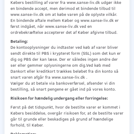
Købers bestilling af varer fra www.sanse-liv.dk udgør ikke
en bindende accept, men derimod et bindende tilbud til
www.sanse-liv.dk om at købe varen på de oplyste vilkår.
En bindende aftale mellem Køber og www.sanse-liv.dk er
først indgået, når www.sanse-liv.dk ved en
ordrebekræftelse accepterer det af Køber afgivne tilbud.
Betaling:
De kontooplysninger du indtaster ved køb af varer bliver
sendt direkte til PBS i krypteret form (SSL) som det kun er
dig og PBS der kan læse. Der er således ingen andre der
ser eller gemmer oplysningerne om dig.Ved køb med
Dankort eller kreditkort trækkes beløbet fra din konto så
snart varen afgår fra www.sanse-liv.dk .
Vælger du at betale via bankoverførsel, afsender vi din
bestilling, så snart pengene er gået ind på vores konto.
Risikoen for hændelig undergang eller forringelse:
Først på det tidspunkt, hvor de bestilte varer er kommet i
Købers besiddelse, overgår risikoen for, at de bestilte varer
går til grunde eller beskadiges på grund af hændelige
forhold, til Køber.
Reklamation: