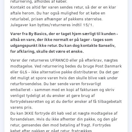
returnering, afholdes af køber.
Kontakt os altid før varen sendes retur, så der er en klar
aftale herom. Du har også mulighed for at købe en
returlabel, prisen afhænger af pakkens størrelse.
Julegaver kan byttes/returneres indtil 15/1.
Varer fra By Basics, der er taget hjem særligt til kunden -
altså en vare, der ikke normalt er på lager - tages som
udgangspunkt ikke retur. Du kan dog kontakte Sanseliv,
for afklaring, skulle det være et ønske.
Varer der returneres UFRANCO eller på efterkrav, nægtes
modtagelse. Ved returnering bedes du bruge Post Danmark
eller GLS - ikke alternative pakke distributører. Da det gør
det muligt at spore varen hvis den skulle blive væk under
returforsendelse. Du bør sende varen forsvarligt
emballeret - sammen med en kopi af fakturaen og skriv
venligst tydeligt at du ønsker at gøre brug af
fortrydelsesretten og at du derfor ønsker af få tilbagebetalt
varens pris.
Du kan IKKE fortryde dit køb ved at nægte modtagelse af
forsendelsen. Hvis du ikke afhenter din pakke, og den går
retur, gensendes den mod betaling af fragt. Fortrydes
købet efter pakken er gået retur, fratrækkes