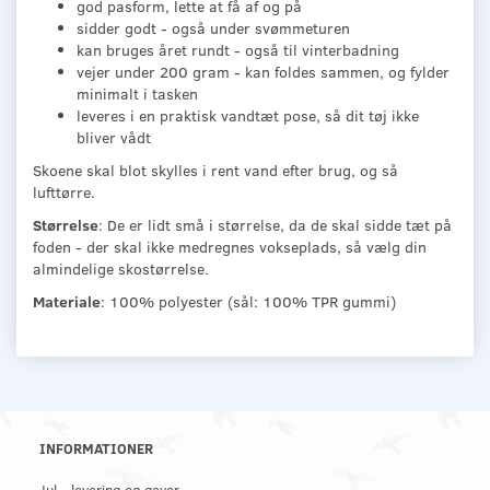
god pasform, lette at få af og på
sidder godt - også under svømmeturen
kan bruges året rundt - også til vinterbadning
vejer under 200 gram - kan foldes sammen, og fylder
minimalt i tasken
leveres i en praktisk vandtæt pose, så dit tøj ikke
bliver vådt
Skoene skal blot skylles i rent vand efter brug, og så
lufttørre.
Størrelse
: De er lidt små i størrelse, da de skal sidde tæt på
foden - der skal ikke medregnes vokseplads, så vælg din
almindelige skostørrelse.
Materiale
: 100% polyester (sål: 100% TPR gummi)
INFORMATIONER
Jul - levering og gaver