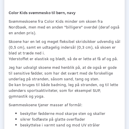
Color Kids svømmesko til børn, navy
Svømmeskoene fra Color Kids minder om skoen fra
Nordbaek, men med en anden "billigere" overdel (deraf også
en anden pris).
Skoene har en let og meget fleksibel skridsikker udvendig sål
(0,5 cm), samt en udtagelig indersål (0,3 cm), så skoen er
blød at træde ned i.
Yderstoffet er elastisk og blødt, så de er lette at få af og på.
Jeg har udvalgt skoene med henblik på, at de også er gode
til sensitive fødder, som har det svært med de forskellige
underlag på stranden, såsom sand, tang og sten.
De kan bruges til både badning, leg på stranden, og til lette
udendørs sportsaktiviteter, som for eksempel SUP,
gymnastik og yoga.
Svømmeskoene tjener masser af formål:
beskytter fødderne mod skarpe sten og skaller
sikrer fodfæste på glatte overflader
beskyttelse i varmt sand og mod UV stråler