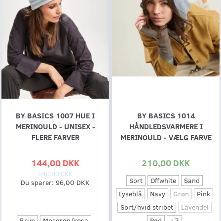
BY BASICS 1007 HUE I
BY BASICS 1014
MERINOULD - UNISEX -
HÅNDLEDSVARMERE I
FLERE FARVER
MERINOULD - VÆLG FARVE
144,00 DKK
210,00 DKK
240,00 DKK
Sort
Offwhite
Sand
Du sparer:
96,00 DKK
Lyseblå
Navy
Grøn
Pink
Sort/hvid stribet
Lavendel
Brun
Mosgrøn/rosa
Rød
+
7