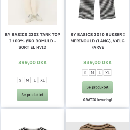
BY BASICS 2303 TANK TOP
BY BASICS 3010 BUKSER I
I 100% ØKO BOMULD -
MERINOULD (LANG), VÆLG
SORT EL HVID
FARVE
399,00 DKK
839,00 DKK
S
M
L
XL
S
M
L
XL
Se produktet
Se produktet
GRATIS levering!