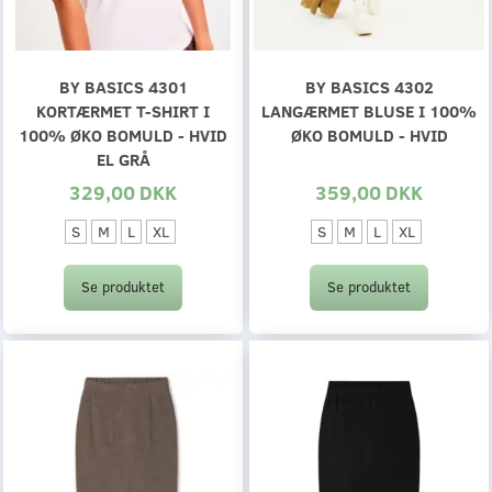
BY BASICS 4301
BY BASICS 4302
KORTÆRMET T-SHIRT I
LANGÆRMET BLUSE I 100%
100% ØKO BOMULD - HVID
ØKO BOMULD - HVID
EL GRÅ
329,00 DKK
359,00 DKK
S
M
L
XL
S
M
L
XL
Se produktet
Se produktet