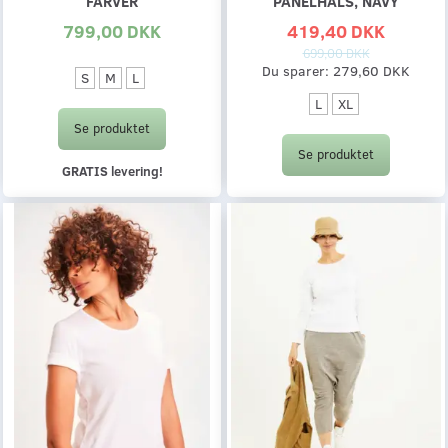
FARVER
PANELHALS, NAVY
799,00 DKK
419,40 DKK
699,00 DKK
Du sparer:
279,60 DKK
S
M
L
L
XL
Se produktet
Se produktet
GRATIS levering!