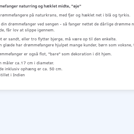
efanger naturring og hæklet midte, "øje"
drømmefangere på naturkrans, med fjer og hæklet net i blå og tyrkis.
din drømmefanger ved sengen - så fanger nettet de dårlige drømme n
e, får lov at slippe igennem.
 er sandt, eller tro flytter bjerge, må være op til den enkelte.
in glæde har drømmefangere hjulpet mange kunder, børn som voksne, t
ømmefanger er også flot, "bare" som dekoration i dit hjem.
n måler ca.17 cm i diameter.
e inklusiv ophæng er ca. 50 cm.
illet i Indien