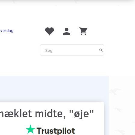
 hverdag
r
æklet midte, "øje"