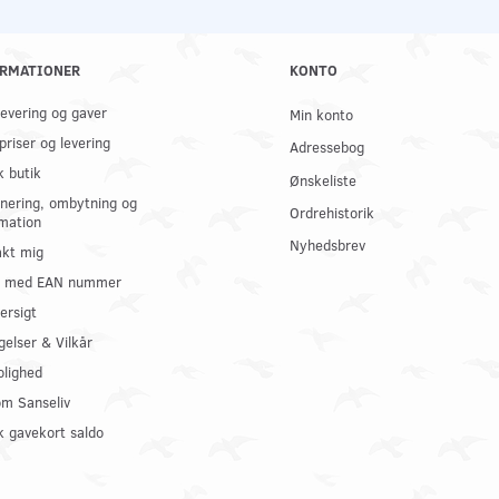
RMATIONER
KONTO
 levering og gaver
Min konto
priser og levering
Adressebog
k butik
Ønskeliste
nering, ombytning og
Ordrehistorik
mation
Nyhedsbrev
kt mig
il med EAN nummer
ersigt
gelser & Vilkår
olighed
om Sanseliv
 gavekort saldo