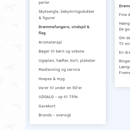
perler
Drømm
Skytsengle, bekymringsdukker
Fine 
& figurer
Hæng 
Drømmefangere, vindspil &
De god
flag
Om det
Aromaterapi
Til m
Bøger til børn og voksne
En dr
Ugeplan, hæfter, kort, plakater
Ringe
Længd
Madlavning og service
Fremst
Hvepse & myg
Varer til under en 50'er
UDSALG - op til 75%
Gavekort
Brands - oversigt