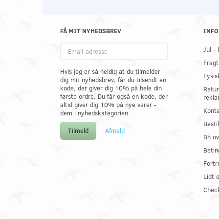
FÅ MIT NYHEDSBREV
INFO
Email-
Jul -
adresse
Fragt
Hvis jeg er så heldig at du tilmelder
Fysis
dig mit nyhedsbrev, får du tilsendt en
kode, der giver dig 10% på hele din
Retur
første ordre. Du får også en kode, der
rekla
altid giver dig 10% på nye varer -
Konta
dem i nyhedskategorien.
Best
Tilmeld
Afmeld
Bh ov
Betin
Fortr
Lidt 
Check