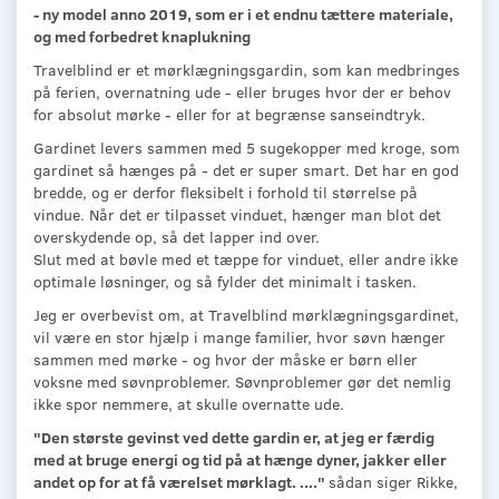
- ny model anno 2019, som er i et endnu tættere materiale,
og med forbedret knaplukning
Travelblind er et mørklægningsgardin, som kan medbringes
på ferien, overnatning ude - eller bruges hvor der er behov
for absolut mørke - eller for at begrænse sanseindtryk.
Gardinet levers sammen med 5 sugekopper med kroge, som
gardinet så hænges på - det er super smart. Det har en god
bredde, og er derfor fleksibelt i forhold til størrelse på
vindue. Når det er tilpasset vinduet, hænger man blot det
overskydende op, så det lapper ind over.
Slut med at bøvle med et tæppe for vinduet, eller andre ikke
optimale løsninger, og så fylder det minimalt i tasken.
Jeg er overbevist om, at Travelblind mørklægningsgardinet,
vil være en stor hjælp i mange familier, hvor søvn hænger
sammen med mørke - og hvor der måske er børn eller
voksne med søvnproblemer. Søvnproblemer gør det nemlig
ikke spor nemmere, at skulle overnatte ude.
"Den største gevinst ved dette gardin er, at jeg er færdig
med at bruge energi og tid på at hænge dyner, jakker eller
andet op for at få værelset mørklagt. ...."
sådan siger Rikke,