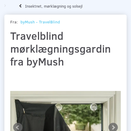
Insektnet, mørklægning og solsejl
Fra:
byMush - TravelBlind
Travelblind
mørklægningsgardin
fra byMush