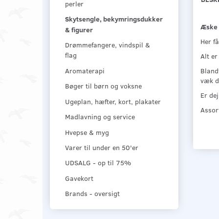
perler
Skytsengle, bekymringsdukker
Æske 
& figurer
Her f
Drømmefangere, vindspil &
flag
Alt er
Aromaterapi
Bland
væk d
Bøger til børn og voksne
Er de
Ugeplan, hæfter, kort, plakater
Assort
Madlavning og service
Hvepse & myg
Varer til under en 50'er
UDSALG - op til 75%
Gavekort
Brands - oversigt