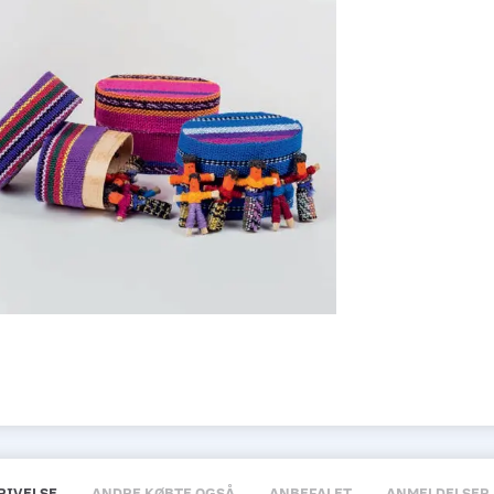
RIVELSE
ANDRE KØBTE OGSÅ
ANBEFALET
ANMELDELSER