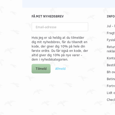
FÅ MIT NYHEDSBREV
INFO
Email-
Jul -
adresse
Fragt
Hvis jeg er så heldig at du tilmelder
Fysis
dig mit nyhedsbrev, får du tilsendt en
kode, der giver dig 10% på hele din
Retur
første ordre. Du får også en kode, der
rekla
altid giver dig 10% på nye varer -
Konta
dem i nyhedskategorien.
Best
Tilmeld
Afmeld
Bh ov
Betin
Fortr
Lidt 
Check