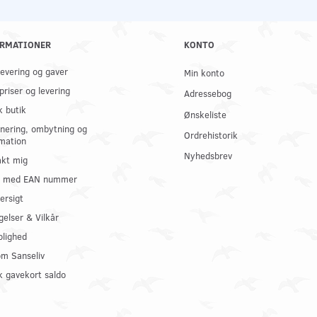
RMATIONER
KONTO
 levering og gaver
Min konto
priser og levering
Adressebog
k butik
Ønskeliste
nering, ombytning og
Ordrehistorik
mation
Nyhedsbrev
kt mig
il med EAN nummer
ersigt
gelser & Vilkår
olighed
om Sanseliv
 gavekort saldo