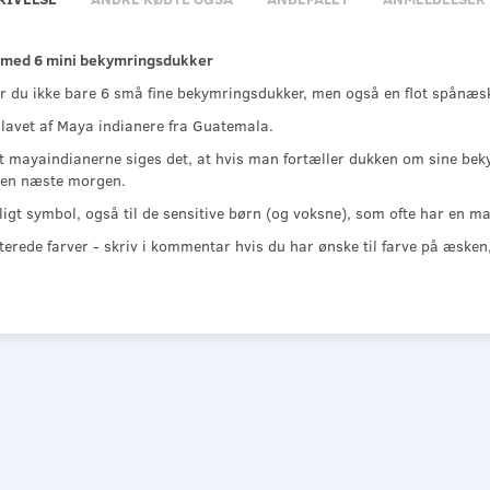
med 6 mini bekymringsdukker
år du ikke bare 6 små fine bekymringsdukker, men også en flot spånæs
 lavet af Maya indianere fra Guatemala.
t mayaindianerne siges det, at hvis man fortæller dukken om sine bek
en næste morgen.
jligt symbol, også til de sensitive børn (og voksne), som ofte har en 
erede farver - skriv i kommentar hvis du har ønske til farve på æsken,