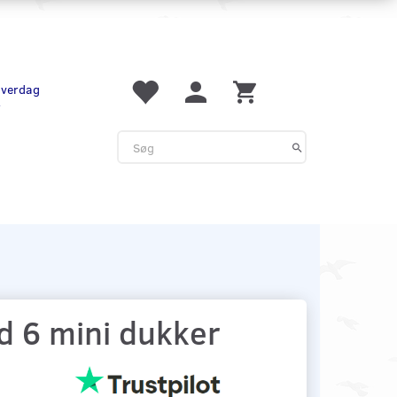
 hverdag
r
 6 mini dukker