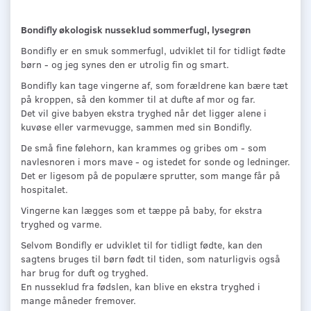
Bondifly økologisk nusseklud sommerfugl, lysegrøn
Bondifly er en smuk sommerfugl, udviklet til for tidligt fødte
børn - og jeg synes den er utrolig fin og smart.
Bondifly kan tage vingerne af, som forældrene kan bære tæt
på kroppen, så den kommer til at dufte af mor og far.
Det vil give babyen ekstra tryghed når det ligger alene i
kuvøse eller varmevugge, sammen med sin Bondifly.
De små fine følehorn, kan krammes og gribes om - som
navlesnoren i mors mave - og istedet for sonde og ledninger.
Det er ligesom på de populære sprutter, som mange får på
hospitalet.
Vingerne kan lægges som et tæppe på baby, for ekstra
tryghed og varme.
Selvom Bondifly er udviklet til for tidligt fødte, kan den
sagtens bruges til børn født til tiden, som naturligvis også
har brug for duft og tryghed.
En nusseklud fra fødslen, kan blive en ekstra tryghed i
mange måneder fremover.