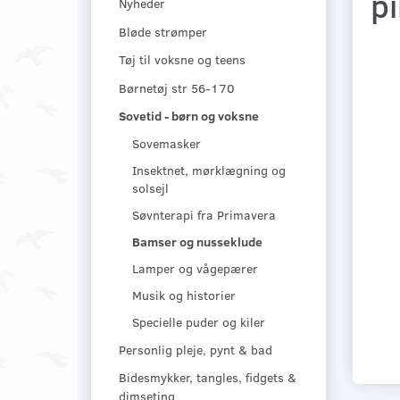
p
Nyheder
Bløde strømper
Tøj til voksne og teens
Børnetøj str 56-170
Sovetid - børn og voksne
Sovemasker
Insektnet, mørklægning og
solsejl
Søvnterapi fra Primavera
Bamser og nusseklude
Lamper og vågepærer
Musik og historier
Specielle puder og kiler
Personlig pleje, pynt & bad
Bidesmykker, tangles, fidgets &
dimseting