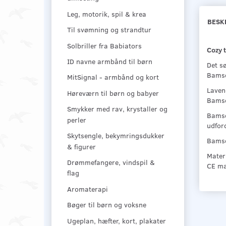
Leg, motorik, spil & krea
BESK
Til svømning og strandtur
Solbriller fra Babiators
Cozy 
ID navne armbånd til børn
Det sø
Bamsen
MitSignal - armbånd og kort
Lavend
Høreværn til børn og babyer
Bamse
Smykker med rav, krystaller og
Bamse
perler
udford
Skytsengle, bekymringsdukker
Bamse
& figurer
Materi
Drømmefangere, vindspil &
CE mæ
flag
Aromaterapi
Bøger til børn og voksne
Ugeplan, hæfter, kort, plakater