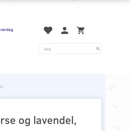
 hverdag
r
in
se og lavendel,