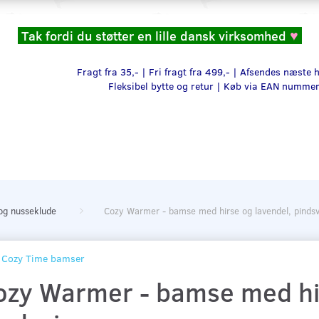
Tak fordi du støtter en lille dansk virksomhed
♥
Fragt fra 35,- | Fri fragt fra 499,- | Afsendes næste
Fleksibel bytte og retur |
Køb via EAN numme
og nusseklude
Cozy Warmer - bamse med hirse og lavendel, pindsv
Cozy Time bamser
ozy Warmer - bamse med hir