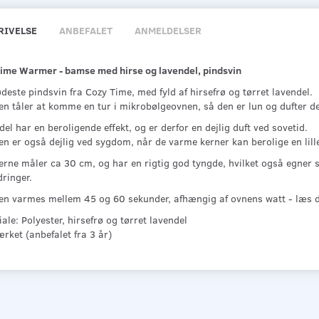
RIVELSE
ANBEFALET
ANMELDELSER
time Warmer - bamse med hirse og lavendel, pindsvin
deste pindsvin fra Cozy Time, med fyld af hirsefrø og tørret lavendel.
 tåler at komme en tur i mikrobølgeovnen, så den er lun og dufter dejl
el har en beroligende effekt, og er derfor en dejlig duft ved sovetid.
n er også dejlig ved sygdom, når de varme kerner kan berolige en lill
rne måler ca 30 cm, og har en rigtig god tyngde, hvilket også egner s
ringer.
n varmes mellem 45 og 60 sekunder, afhængig af ovnens watt - læs d
ale: Polyester, hirsefrø og tørret lavendel
rket (anbefalet fra 3 år)