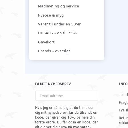
Madlavning og service
Hvepse & myg
Varer til under en 50'er
UDSALG - op til 75%
Gavekort
Brands - oversigt
FÅ MIT NYHEDSBREV
INFO
Email-
Jul -
adresse
Fragt
Hvis jeg er så heldig at du tilmelder
Fysis
dig mit nyhedsbrev, får du tilsendt en
kode, der giver dig 10% på hele din
Retur
første ordre. Du får også en kode, der
rekla
altid giver dig 10% på nye varer -