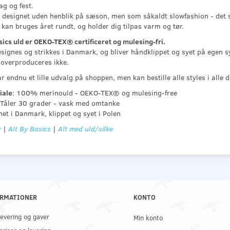
ag og fest.
 designet uden henblik på sæson, men som såkaldt slowfashion - det skal
kan bruges året rundt, og holder dig tilpas varm og tør.
sics uld er OEKO-TEX® certificeret og mulesing-fri.
signes og strikkes i Danmark, og bliver håndklippet og syet på egen sys
overproduceres ikke.
r endnu et lille udvalg på shoppen, men kan bestille alle styles i alle 
iale
: 100% merinould - OEKO-TEX® og mulesing-free
 Tåler 30 grader - vask med omtanke
et i Danmark, klippet og syet i Polen
r
|
Alt By Basics
|
Alt med uld/silke
RMATIONER
KONTO
 levering og gaver
Min konto