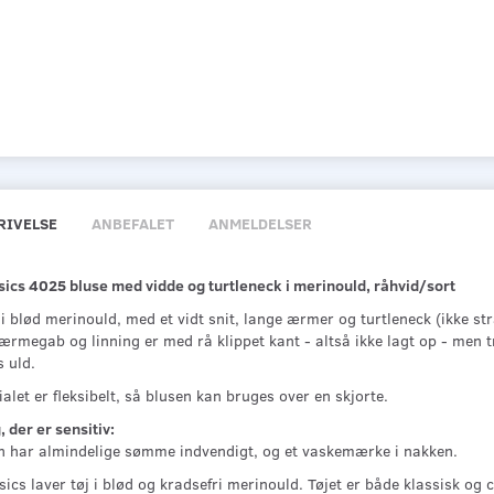
RIVELSE
ANBEFALET
ANMELDELSER
sics 4025 bluse med vidde og turtleneck i merinould, råhvid/sort
i blød merinould, med et vidt snit, lange ærmer og turtleneck (ikke str
ærmegab og linning er med rå klippet kant - altså ikke lagt op - men t
 uld.
alet er fleksibelt, så blusen kan bruges over en skjorte.
g, der er sensitiv:
n har almindelige sømme indvendigt, og et vaskemærke i nakken.
ics laver tøj i blød og kradsefri merinould. Tøjet er både klassisk og 