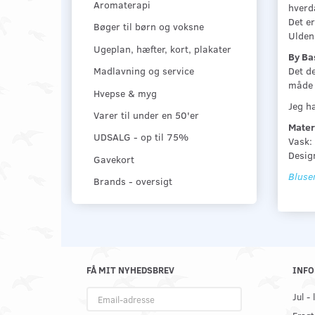
Aromaterapi
hverd
Det er
Bøger til børn og voksne
Ulden 
Ugeplan, hæfter, kort, plakater
By Ba
Det de
Madlavning og service
måde 
Hvepse & myg
Jeg ha
Varer til under en 50'er
Mater
UDSALG - op til 75%
Vask:
Design
Gavekort
Bluse
Brands - oversigt
FÅ MIT NYHEDSBREV
INFO
Email-
Jul -
adresse