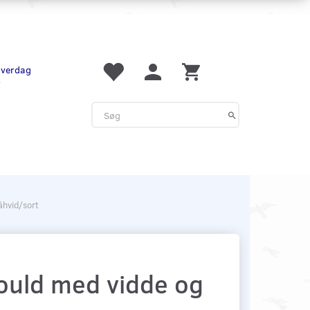
 hverdag
r
åhvid/sort
nould med vidde og