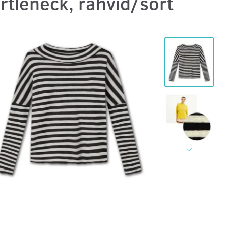
rtleneck, råhvid/sort