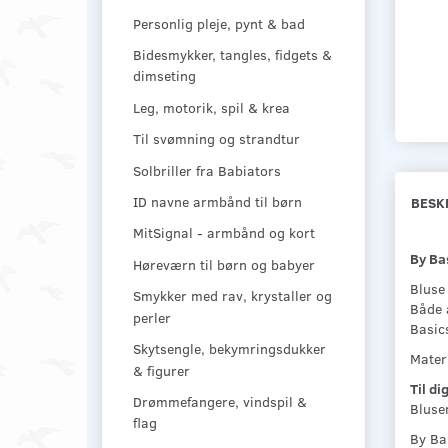
Personlig pleje, pynt & bad
Bidesmykker, tangles, fidgets &
dimseting
Leg, motorik, spil & krea
Til svømning og strandtur
Solbriller fra Babiators
ID navne armbånd til børn
BESK
MitSignal - armbånd og kort
By Ba
Høreværn til børn og babyer
Bluse 
Smykker med rav, krystaller og
Både 
perler
Basics
Skytsengle, bekymringsdukker
Materi
& figurer
Til di
Drømmefangere, vindspil &
Bluse
flag
By Bas