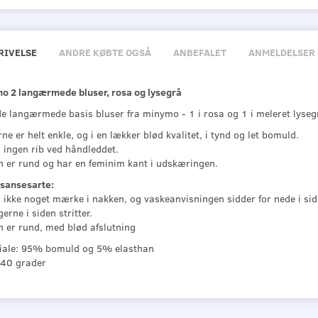
RIVELSE
ANDRE KØBTE OGSÅ
ANBEFALET
ANMELDELSER
o 2 langærmede bluser, rosa og lysegrå
de langærmede basis bluser fra minymo - 1 i rosa og 1 i meleret lyseg
ne er helt enkle, og i en lækker blød kvalitet, i tynd og let bomuld.
 ingen rib ved håndleddet.
n er rund og har en feminim kant i udskæringen.
 sansesarte:
r ikke noget mærke i nakken, og vaskeanvisningen sidder for nede i sid
erne i siden stritter.
n er rund, med blød afslutning
iale: 95% bomuld og 5% elasthan
 40 grader