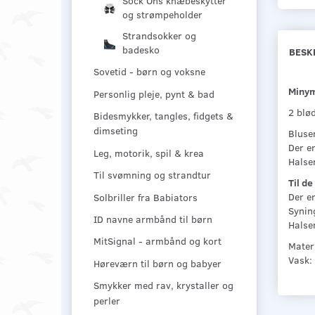
Sock Ons knæbeskytter
og strømpeholder
Strandsokker og
badesko
BESK
Sovetid - børn og voksne
Minym
Personlig pleje, pynt & bad
2 blø
Bidesmykker, tangles, fidgets &
dimseting
Bluser
Der er
Leg, motorik, spil & krea
Halse
Til svømning og strandtur
Til de
Der e
Solbriller fra Babiators
Syning
ID navne armbånd til børn
Halse
MitSignal - armbånd og kort
Mater
Vask:
Høreværn til børn og babyer
Smykker med rav, krystaller og
perler