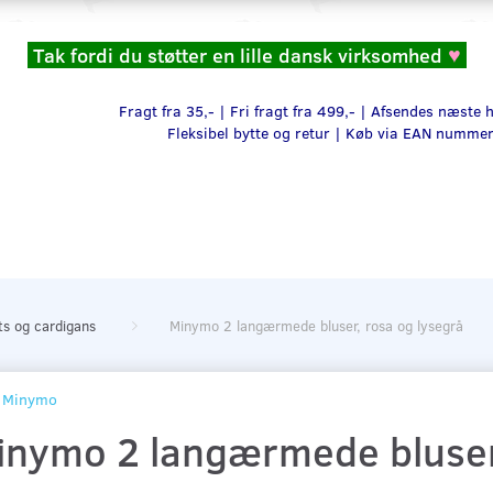
Tak fordi du støtter en lille dansk virksomhed
♥
Fragt fra 35,- | Fri fragt fra 499,- | Afsendes næste
Fleksibel bytte og retur |
Køb via EAN numme
rts og cardigans
Minymo 2 langærmede bluser, rosa og lysegrå
Minymo
inymo 2 langærmede bluser,