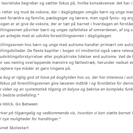
teoretiske begreber og sætter fokus på, hvilke konsekvenser det har i
 retter sig mod de voksne, der i dagligdagen omgås børn og unge med 
est forældre og familie, pædagoger og lærere, men også fysio- og er
gen er at give de voksne, der er tæt på barnet i hverdagen en forståel
tillingsevnen påvirker børn og unges opfattelse af omverdenen, af sig 
an arbejde med at udvikle forestillingsevnen i dagligdagen.
tillingsevnen hos børn og unge med autisme handler primært om autis
illingsbilleder. De fleste kapitler i bogen vil imidlertid også være re
udviklingsforstyrrelser eller psykiatriske lidelser end autisme. Ved de f
er ses nemlig overlappende mønstre og fællestræk, herunder nedsat evne 
ceptere nye måder at gøre tingene på.
 bog er rigtig god at have på boghylden hos os, der har interesse i aut
fokus på forestillingsevnen give læseren indblik i og forståelse for de
e viden og en systematisk tilgang at belyse og bekrive en kompleks funkt
n bedste anbefaling."
e Hölck, Go Between
iver på tilgængelig og vedkommende vis, hvordan vi kan støtte barnet i 
 nye muligheder for handlinger."
inet Skolestart