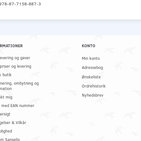
978-87-7158-887-3
RMATIONER
KONTO
 levering og gaver
Min konto
priser og levering
Adressebog
k butik
Ønskeliste
nering, ombytning og
Ordrehistorik
mation
Nyhedsbrev
kt mig
il med EAN nummer
ersigt
gelser & Vilkår
olighed
om Sanseliv