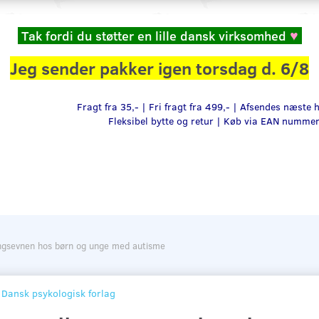
Tak fordi du støtter en lille dansk virksomhed
♥
Jeg sender pakker igen torsdag d. 6/8
Fragt fra 35,- | Fri fragt fra 499,- | Afsendes næste
Fleksibel bytte og retur |
Køb via EAN numme
lingsevnen hos børn og unge med autisme
Dansk psykologisk forlag