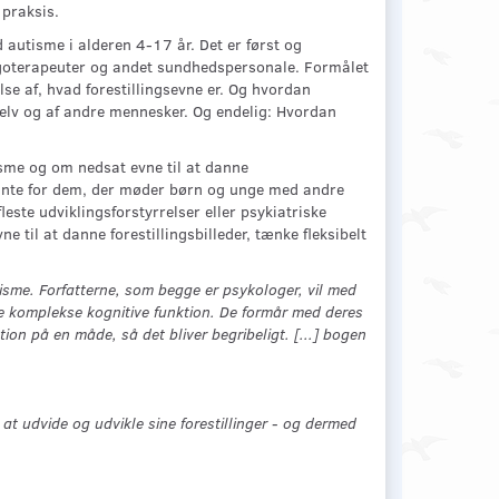
 praksis.
autisme i alderen 4-17 år. Det er først og
goterapeuter og andet sundhedspersonale. Formålet
se af, hvad forestillingsevne er. Og hvordan
selv og af andre mennesker. Og endelig: Hvordan
me og om nedsat evne til at danne
levante for dem, der møder børn og unge med andre
leste udviklingsforstyrrelser eller psykiatriske
til at danne forestillingsbilleder, tænke fleksibelt
isme. Forfatterne, som begge er psykologer, vil med
nne komplekse kognitive funktion. De formår med deres
ion på en måde, så det bliver begribeligt. [...] bogen
at udvide og udvikle sine forestillinger - og dermed