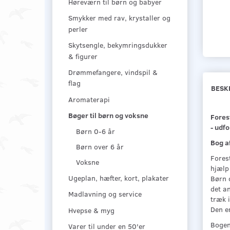
Høreværn til børn og babyer
Smykker med rav, krystaller og
perler
Skytsengle, bekymringsdukker
& figurer
Drømmefangere, vindspil &
flag
BESK
Aromaterapi
Bøger til børn og voksne
Fores
- udf
Børn 0-6 år
Bog a
Børn over 6 år
Fores
Voksne
hjælp
Ugeplan, hæfter, kort, plakater
Børn o
det a
Madlavning og service
træk 
Den e
Hvepse & myg
Bogen
Varer til under en 50'er