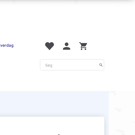
 hverdag
r