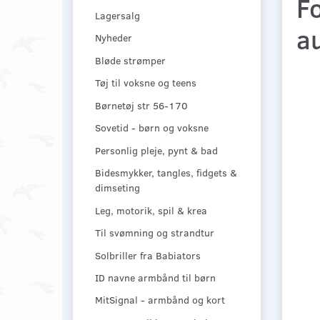
F
Lagersalg
a
Nyheder
Bløde strømper
Tøj til voksne og teens
Børnetøj str 56-170
Sovetid - børn og voksne
Personlig pleje, pynt & bad
Bidesmykker, tangles, fidgets &
dimseting
Leg, motorik, spil & krea
Til svømning og strandtur
Solbriller fra Babiators
ID navne armbånd til børn
MitSignal - armbånd og kort