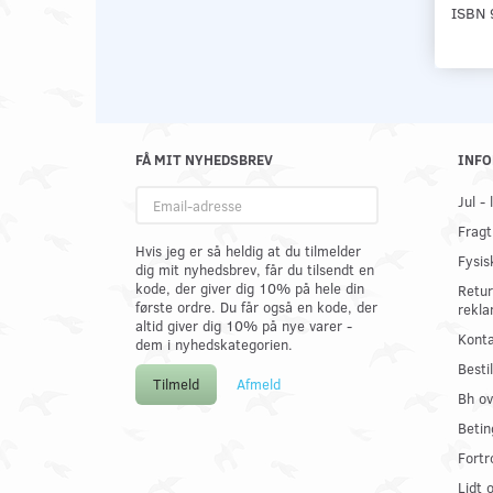
ISBN 
FÅ MIT NYHEDSBREV
INFO
Email-
Jul -
adresse
Fragt
Hvis jeg er så heldig at du tilmelder
Fysis
dig mit nyhedsbrev, får du tilsendt en
kode, der giver dig 10% på hele din
Retur
første ordre. Du får også en kode, der
rekla
altid giver dig 10% på nye varer -
Konta
dem i nyhedskategorien.
Best
Tilmeld
Afmeld
Bh ov
Betin
Fortr
Lidt 