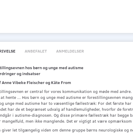
RIVELSE
ANBEFALET
ANMELDELSER
tillingsevnen hos børn og unge med autisme
ordringer og indsatser
f Anne Vibeke Fleischer og Käte From
tillingsevnen er central for vores kommunikation og møde med andre. 
 at hente ... Hos børn og unge med autisme er forestillingsevnen mang
g unge med autisme har to væsentlige fællestræk: For det første har de
ndet har de et begrænset udvalg af handlemuligheder, hvorfor de foret
indgår i autisme-diagnosen. Og disse primære fællestræk har begge ba
r mangelfuld, men ikke manglende. Det er vigtigt at være opmærksom 
 giver let tilgængelig viden om denne gruppe børns neurologiske og 