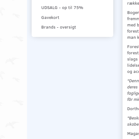
række 
UDSALG - op til 75%
Bogen
Gavekort
fremm
med bo
Brands - oversigt
fores
man k
Fores
forest
slags 
lidels
og ac
"Denne
deres 
faglig
får mi
Dorth
"Beskr
skaber
Magas