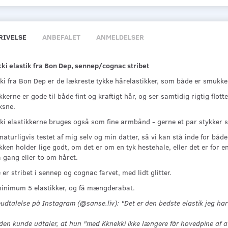
RIVELSE
ANBEFALET
ANMELDELSER
ki elastik fra Bon Dep, sennep/cognac stribet
ki fra Bon Dep er de lækreste tykke hårelastikker, som både er smukke,
kkerne er gode til både fint og kraftigt hår, og ser samtidig rigtig flo
ksne.
ki elastikkerne bruges også som fine armbånd - gerne et par stykker
naturligvis testet af mig selv og min datter, så vi kan stå inde for både 
kken holder lige godt, om det er om en tyk hestehale, eller det er for e
 gang eller to om håret.
er stribet i sennep og cognac farvet, med lidt glitter.
inimum 5 elastikker, og få mængderabat.
dtalelse på Instagram (@sanse.liv): "Det er den bedste elastik jeg ha
en kunde udtaler, at hun "med Kknekki ikke længere får hovedpine af a