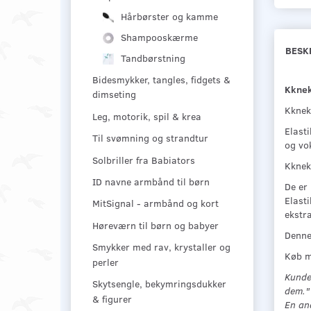
Hårbørster og kamme
Shampooskærme
BESK
Tandbørstning
Bidesmykker, tangles, fidgets &
Kknek
dimseting
Kknek
Leg, motorik, spil & krea
Elasti
Til svømning og strandtur
og vo
Solbriller fra Babiators
Kknek
ID navne armbånd til børn
De er 
Elasti
MitSignal - armbånd og kort
ekstra
Høreværn til børn og babyer
Denne 
Smykker med rav, krystaller og
Køb m
perler
Kundeu
Skytsengle, bekymringsdukker
dem."
& figurer
En and