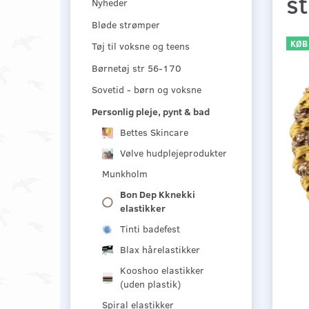
st
Nyheder
Bløde strømper
KØB
Tøj til voksne og teens
Børnetøj str 56-170
Sovetid - børn og voksne
Personlig pleje, pynt & bad
Bettes Skincare
Vølve hudplejeprodukter
Munkholm
Bon Dep Kknekki
elastikker
Tinti badefest
Blax hårelastikker
Kooshoo elastikker
(uden plastik)
Spiral elastikker