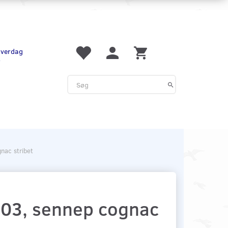
 hverdag
r
nac stribet
 #03, sennep cognac