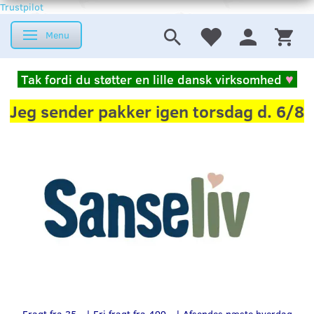
Trustpilot
Menu
Skifte navigation
Tak fordi du støtter en lille dansk virksomhed
♥
Jeg sender pakker igen torsdag d. 6/8
Fragt fra 35,- | Fri fragt fra 499,- | Afsendes næste hverdag