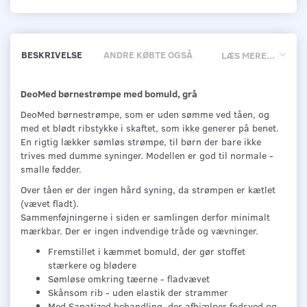
BESKRIVELSE
ANDRE KØBTE OGSÅ
LÆS MERE...
DeoMed børnestrømpe med bomuld, grå
DeoMed børnestrømpe, som er uden sømme ved tåen, og
med et blødt ribstykke i skaftet, som ikke generer på benet.
En rigtig lækker sømløs strømpe, til børn der bare ikke
trives med dumme syninger. Modellen er god til normale -
smalle fødder.
Over tåen er der ingen hård syning, da strømpen er kætlet
(vævet fladt).
Sammenføjningerne i siden er samlingen derfor minimalt
mærkbar. Der er ingen indvendige tråde og vævninger.
Fremstillet i kæmmet bomuld, der gør stoffet
stærkere og blødere
Sømløse omkring tæerne - fladvævet
Skånsom rib - uden elastik der strammer
Med Sanatized behandling, der afhjælper fodsved og