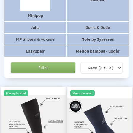
Minipop
Joha
Doris & Dude
MP til børn & voksne
Note by Syversen
Easy2pair
Melton bambus - udgår
Filtre
Mængderabat
Mængderabat