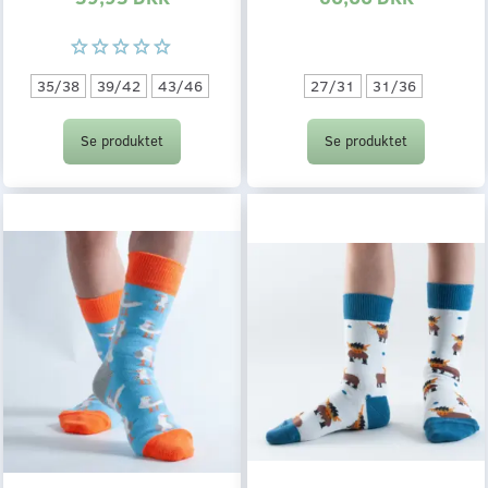
27/31
31/36
35/38
39/42
43/46
Se produktet
Se produktet