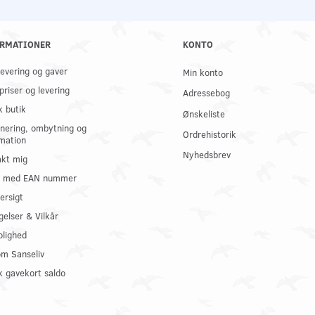
RMATIONER
KONTO
 levering og gaver
Min konto
priser og levering
Adressebog
k butik
Ønskeliste
nering, ombytning og
Ordrehistorik
mation
Nyhedsbrev
kt mig
il med EAN nummer
ersigt
gelser & Vilkår
olighed
om Sanseliv
 gavekort saldo