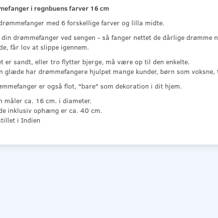
efanger i regnbuens farver 16 cm
drømmefanger med 6 forskellige farver og lilla midte.
din drømmefanger ved sengen - så fanger nettet de dårlige drømme n
e, får lov at slippe igennem.
 er sandt, eller tro flytter bjerge, må være op til den enkelte.
in glæde har drømmefangere hjulpet mange kunder, børn som voksne, t
ømmefanger er også flot, "bare" som dekoration i dit hjem.
n måler ca. 16 cm. i diameter.
e inklusiv ophæng er ca. 40 cm.
illet i Indien