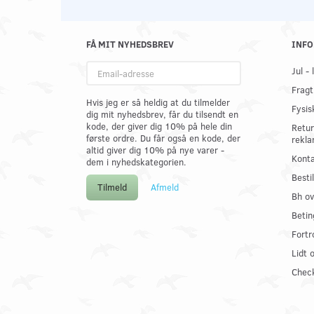
FÅ MIT NYHEDSBREV
INFO
Email-
Jul -
adresse
Fragt
Hvis jeg er så heldig at du tilmelder
Fysis
dig mit nyhedsbrev, får du tilsendt en
kode, der giver dig 10% på hele din
Retur
første ordre. Du får også en kode, der
rekla
altid giver dig 10% på nye varer -
Konta
dem i nyhedskategorien.
Best
Tilmeld
Afmeld
Bh ov
Betin
Fortr
Lidt 
Check