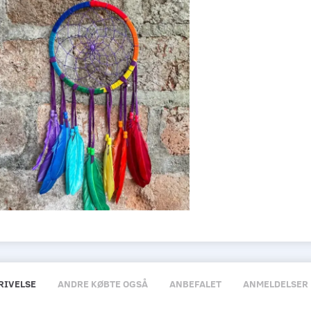
RIVELSE
ANDRE KØBTE OGSÅ
ANBEFALET
ANMELDELSER