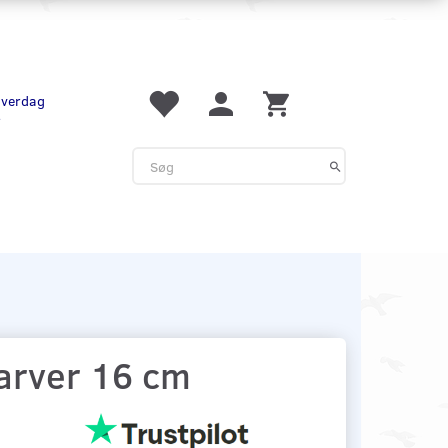
 hverdag
r
arver 16 cm