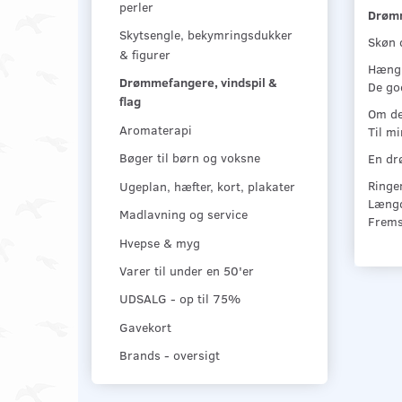
perler
Drømm
Skytsengle, bekymringsdukker
Skøn 
& figurer
Hæng 
Drømmefangere, vindspil &
De god
flag
Om det
Aromaterapi
Til m
En dr
Bøger til børn og voksne
Ringe
Ugeplan, hæfter, kort, plakater
Længd
Madlavning og service
Fremst
Hvepse & myg
Varer til under en 50'er
UDSALG - op til 75%
Gavekort
Brands - oversigt