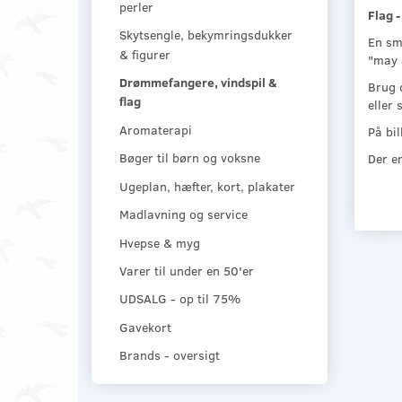
perler
Flag -
Skytsengle, bekymringsdukker
En sm
& figurer
"may a
Drømmefangere, vindspil &
Brug 
flag
eller 
Aromaterapi
På bi
Der e
Bøger til børn og voksne
Ugeplan, hæfter, kort, plakater
Madlavning og service
Hvepse & myg
Varer til under en 50'er
UDSALG - op til 75%
Gavekort
Brands - oversigt