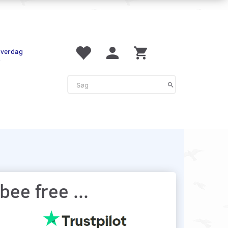
 hverdag
r
ee free ...