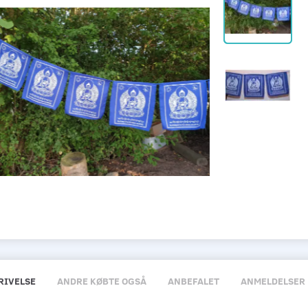
RIVELSE
ANDRE KØBTE OGSÅ
ANBEFALET
ANMELDELSER