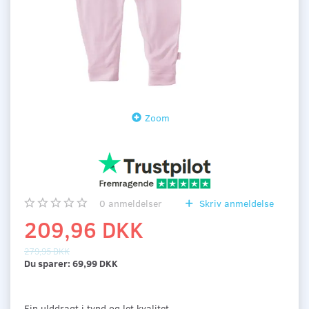
Zoom
0
anmeldelser
Skriv anmeldelse
209,96 DKK
279,95 DKK
Du sparer:
69,99 DKK
Fin ulddragt i tynd og let kvalitet