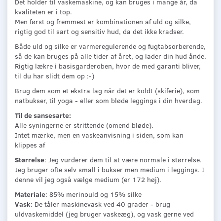
Det holder til vaskemaskine, og kan bruges i mange år, da
kvaliteten er i top.
Men først og fremmest er kombinationen af uld og silke,
rigtig god til sart og sensitiv hud, da det ikke kradser.
Både uld og silke er varmeregulerende og fugtabsorberende,
så de kan bruges på alle tider af året, og lader din hud ånde.
Rigtig lækre i basisgarderoben, hvor de med garanti bliver,
til du har slidt dem op :-)
Brug dem som et ekstra lag når det er koldt (skiferie), som
natbukser, til yoga - eller som bløde leggings i din hverdag.
Til de sansesarte:
Alle syningerne er strittende (omend bløde).
Intet mærke, men en vaskeanvisning i siden, som kan
klippes af
Størrelse
: Jeg vurderer dem til at være normale i størrelse.
Jeg bruger ofte selv small i bukser men medium i leggings. I
denne vil jeg også vælge medium (er 172 høj).
Materiale
: 85% merinould og 15% silke
Vask
: De tåler maskinevask ved 40 grader - brug
uldvaskemiddel (jeg bruger vaskeæg), og vask gerne ved