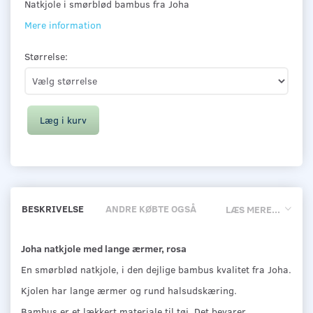
Natkjole i smørblød bambus fra Joha
Mere information
Størrelse:
Læg i kurv
BESKRIVELSE
ANDRE KØBTE OGSÅ
LÆS MERE...
Joha natkjole med lange ærmer, rosa
En smørblød natkjole, i den dejlige bambus kvalitet fra Joha.
Kjolen har lange ærmer og rund halsudskæring.
Bambus er et lækkert materiale til tøj. Det bevarer