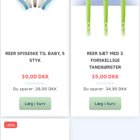
REER SPISESKE TIL BABY, 5
REER SÆT MED 3
STYK
FORSKELLIGE
TANDBØRSTER
30,00 DKK
35,00 DKK
59,00 DKK
69,95 DKK
Du sparer:
29,00 DKK
Du sparer:
34,95 DKK
Læg i kurv
Læg i kurv
-49%