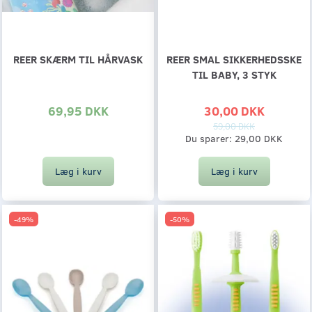
REER SKÆRM TIL HÅRVASK
REER SMAL SIKKERHEDSSKE
TIL BABY, 3 STYK
69,95 DKK
30,00 DKK
59,00 DKK
Du sparer:
29,00 DKK
Læg i kurv
Læg i kurv
-49%
-50%