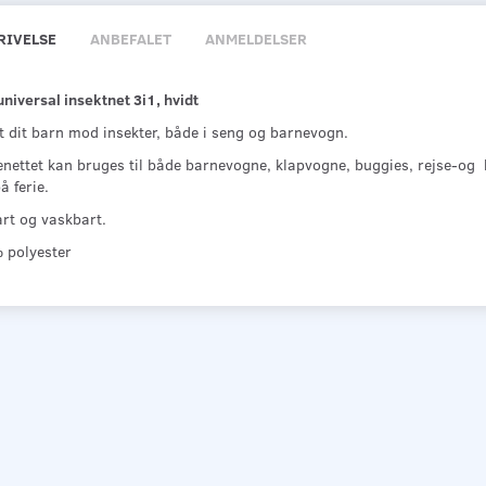
RIVELSE
ANBEFALET
ANMELDELSER
niversal insektnet 3i1, hvidt
t dit barn mod insekter, både i seng og barnevogn.
nettet kan bruges til både barnevogne, klapvogne, buggies, rejse-og b
 ferie.
rt og vaskbart.
polyester