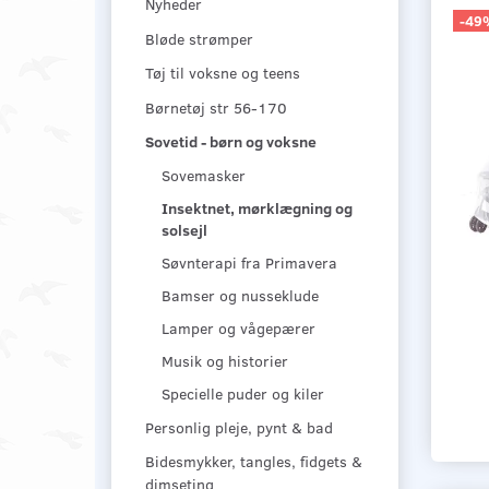
Nyheder
-49
Bløde strømper
Tøj til voksne og teens
Børnetøj str 56-170
Sovetid - børn og voksne
Sovemasker
Insektnet, mørklægning og
solsejl
Søvnterapi fra Primavera
Bamser og nusseklude
Lamper og vågepærer
Musik og historier
Specielle puder og kiler
Personlig pleje, pynt & bad
Bidesmykker, tangles, fidgets &
dimseting