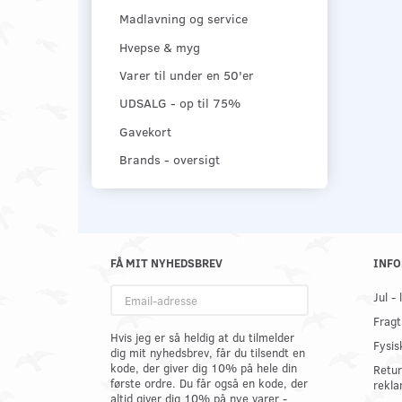
Madlavning og service
Hvepse & myg
Varer til under en 50'er
UDSALG - op til 75%
Gavekort
Brands - oversigt
FÅ MIT NYHEDSBREV
INFO
Email-
Jul -
adresse
Fragt
Hvis jeg er så heldig at du tilmelder
Fysis
dig mit nyhedsbrev, får du tilsendt en
kode, der giver dig 10% på hele din
Retur
første ordre. Du får også en kode, der
rekla
altid giver dig 10% på nye varer -