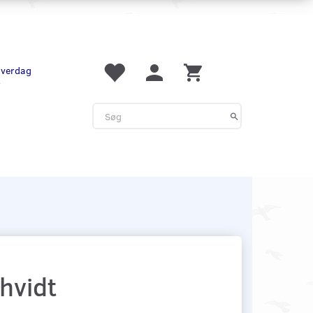
 hverdag
r
 hvidt