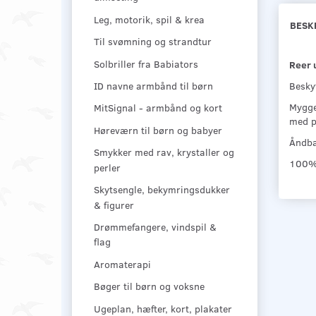
Leg, motorik, spil & krea
BESK
Til svømning og strandtur
Solbriller fra Babiators
Reer u
Besky
ID navne armbånd til børn
Mygge
MitSignal - armbånd og kort
med på
Høreværn til børn og babyer
Åndba
Smykker med rav, krystaller og
100% 
perler
Skytsengle, bekymringsdukker
& figurer
Drømmefangere, vindspil &
flag
Aromaterapi
Bøger til børn og voksne
Ugeplan, hæfter, kort, plakater