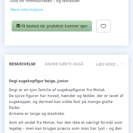
God for finmotorikken - og fantasien
Mere information
Få besked når produktet kommer igen
BESKRIVELSE
ANDRE KØBTE OGSÅ
LÆS MERE...
Oogi sugekopfigur beige, junior
Oogi er en sjov familie af sugekopfigurer fra Moluk.
De sjove figurer har hoved, hænder og fødder, der er lavet af
sugekopper, og dermed kan sidde fast på mange glatte
flader.
Armene er lange og elastiske.
Som alt andet fra Moluk, har den ikke et særligt formål som
legetøj - men kan bruges præcis som man har lyst - og den