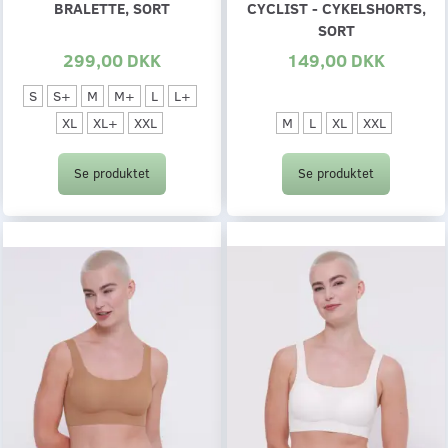
BRALETTE, SORT
CYCLIST - CYKELSHORTS,
SORT
299,00 DKK
149,00 DKK
S
S+
M
M+
L
L+
M
L
XL
XXL
XL
XL+
XXL
Se produktet
Se produktet