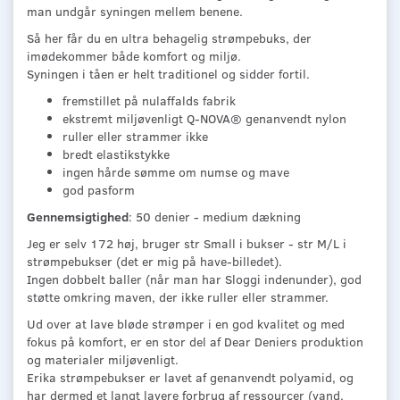
man undgår syningen mellem benene.
Så her får du en ultra behagelig strømpebuks, der
imødekommer både komfort og miljø.
Syningen i tåen er helt traditionel og sidder fortil.
fremstillet på nulaffalds fabrik
ekstremt miljøvenligt Q-NOVA® genanvendt nylon
ruller eller strammer ikke
bredt elastikstykke
ingen hårde sømme om numse og mave
god pasform
Gennemsigtighed
: 50 denier - medium dækning
Jeg er selv 172 høj, bruger str Small i bukser - str M/L i
strømpebukser (det er mig på have-billedet).
Ingen dobbelt baller (når man har Sloggi indenunder), god
støtte omkring maven, der ikke ruller eller strammer.
Ud over at lave bløde strømper i en god kvalitet og med
fokus på komfort, er en stor del af Dear Deniers produktion
og materialer miljøvenligt.
Erika strømpebukser er lavet af genanvendt polyamid, og
har dermed et langt lavere forbrug af ressourcer (vand,