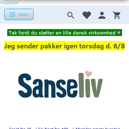
Trustpilot
Menu
Skifte navigation
Tak fordi du støtter en lille dansk virksomhed
♥
Jeg sender pakker igen torsdag d. 6/8
Fragt fra 35,- | Fri fragt fra 499,- | Afsendes næste hverdag