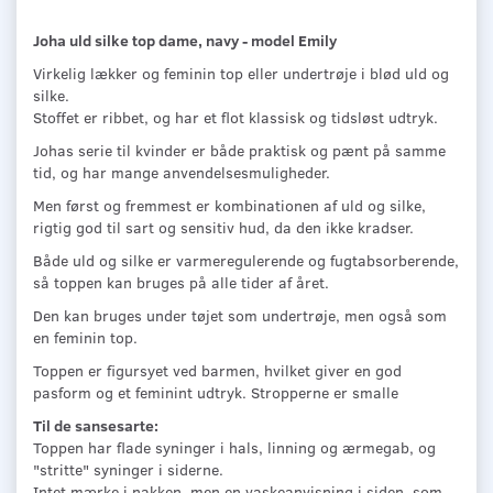
Joha uld silke top dame, navy - model Emily
Virkelig lækker og feminin top eller undertrøje i blød uld og
silke.
Stoffet er ribbet, og har et flot klassisk og tidsløst udtryk.
Johas serie til kvinder er både praktisk og pænt på samme
tid, og har mange anvendelsesmuligheder.
Men først og fremmest er kombinationen af uld og silke,
rigtig god til sart og sensitiv hud, da den ikke kradser.
Både uld og silke er varmeregulerende og fugtabsorberende,
så toppen kan bruges på alle tider af året.
Den kan bruges under tøjet som undertrøje, men også som
en feminin top.
Toppen er figursyet ved barmen, hvilket giver en god
pasform og et feminint udtryk. Stropperne er smalle
Til de sansesarte:
Toppen har flade syninger i hals, linning og ærmegab, og
"stritte" syninger i siderne.
Intet mærke i nakken, men en vaskeanvisning i siden, som