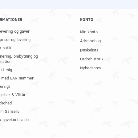
RMATIONER
KONTO
 levering og gaver
Min konto
priser og levering
Adressebog
k butik
Ønskeliste
nering, ombytning og
Ordrehistorik
mation
Nyhedsbrev
kt mig
il med EAN nummer
ersigt
gelser & Vilkår
olighed
om Sanseliv
 gavekort saldo