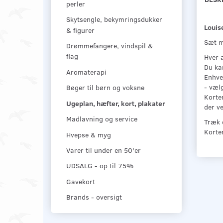
perler
Skytsengle, bekymringsdukker
Louise
& figurer
Sæt m
Drømmefangere, vindspil &
flag
Hver a
Du kan
Aromaterapi
Enhver
- vælg
Bøger til børn og voksne
Korten
Ugeplan, hæfter, kort, plakater
der ve
Madlavning og service
Træk e
Korten
Hvepse & myg
Varer til under en 50'er
UDSALG - op til 75%
Gavekort
Brands - oversigt