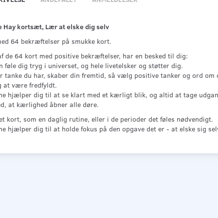
 Hay kortsæt, Lær at elske dig selv
ed 64 bekræftelser på smukke kort.
f de 64 kort med positive bekræftelser, har en besked til dig:
 føle dig tryg i universet, og hele livetelsker og støtter dig.
 tanke du har, skaber din fremtid, så vælg positive tanker og ord om d
 at være fredfyldt.
e hjælper dig til at se klart med et kærligt blik, og altid at tage udgan
d, at kærlighed åbner alle døre.
t kort, som en daglig rutine, eller i de perioder det føles nødvendigt.
e hjælper dig til at holde fokus på den opgave det er - at elske sig sel