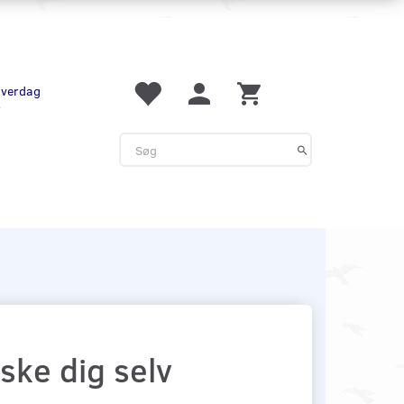
 hverdag
r
ske dig selv