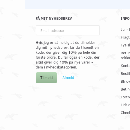
FÅ MIT NYHEDSBREV
INFO
Email-
Jul -
adresse
Fragt
Hvis jeg er så heldig at du tilmelder
Fysis
dig mit nyhedsbrev, får du tilsendt en
kode, der giver dig 10% på hele din
Retur
første ordre. Du får også en kode, der
rekla
altid giver dig 10% på nye varer -
Konta
dem i nyhedskategorien.
Best
Tilmeld
Afmeld
Bh ov
Betin
Fortr
Lidt 
Check