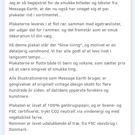
Jeg er så begejstret for de smukke billeder og tekster fra
Message Earth, at der nu også har sneget sig et par
plakater ind i sortimentet...
Plakaterne leveres i et flot rør, sammen med egetræslister,
der udgør det for rammen, og det fremstår som en smuk
dekoration til din væg.
På denne plakat står der "Slow living", og motivet er en
detaljerig vandmand. Vi har alle godt af at leve livet i
langsomt tempo.....
Plakaterne er flotte både til børn og voksne, som sætter pris
på at være omgivet af smukke ting.
Alle Illustrationerne som Message Earth bruger, er
gengivelser af originalt vintage design skabt for flere
hundrede år siden, af datidens ypperste forskere og
kunstnere.
Plakaten er lavet af 100% genbrugspapir, og er Svane- og
FSC certificeret, trykt CO2 neutralt via vindenergi og med
vegetabilsk farve.
Rammen er lavet udelukkende af træ, fra FSC skovbrug i
Danmark.