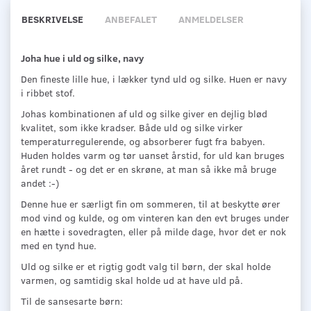
BESKRIVELSE
ANBEFALET
ANMELDELSER
Joha hue i uld og silke, navy
Den fineste lille hue, i lækker tynd uld og silke. Huen er navy
i ribbet stof.
Johas kombinationen af uld og silke giver en dejlig blød
kvalitet, som ikke kradser. Både uld og silke virker
temperaturregulerende, og absorberer fugt fra babyen.
Huden holdes varm og tør uanset årstid, for uld kan bruges
året rundt - og det er en skrøne, at man så ikke må bruge
andet :-)
Denne hue er særligt fin om sommeren, til at beskytte ører
mod vind og kulde, og om vinteren kan den evt bruges under
en hætte i sovedragten, eller på milde dage, hvor det er nok
med en tynd hue.
Uld og silke er et rigtig godt valg til børn, der skal holde
varmen, og samtidig skal holde ud at have uld på.
Til de sansesarte børn: