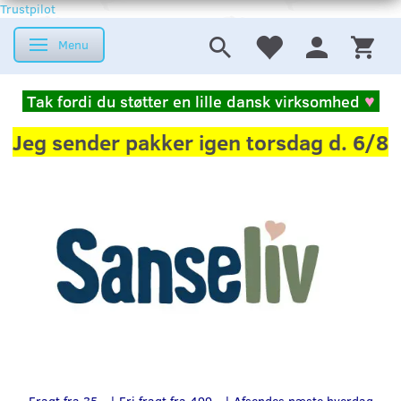
Trustpilot
Menu
Skifte navigation
Tak fordi du støtter en lille dansk virksomhed
♥
Jeg sender pakker igen torsdag d. 6/8
Fragt fra 35,- | Fri fragt fra 499,- | Afsendes næste hverdag