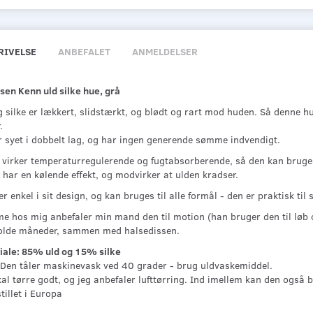
RIVELSE
ANBEFALET
ANMELDELSER
sen Kenn uld silke hue, grå
g silke er lækkert, slidstærkt, og blødt og rart mod huden. Så denne h
.
r syet i dobbelt lag, og har ingen generende sømme indvendigt.
 virker temperaturregulerende og fugtabsorberende, så den kan bruges
 har en kølende effekt, og modvirker at ulden kradser.
r enkel i sit design, og kan bruges til alle formål - den er praktisk til 
e hos mig anbefaler min mand den til motion (han bruger den til løb o
kolde måneder, sammen med halsedissen.
iale: 85% uld og 15% silke
 Den tåler maskinevask ved 40 grader - brug uldvaskemiddel.
al tørre godt, og jeg anbefaler lufttørring. Ind imellem kan den også b
illet i Europa