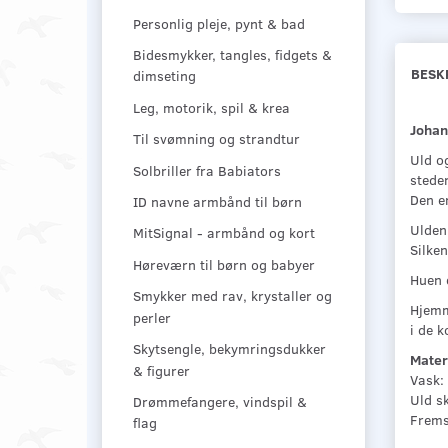
Personlig pleje, pynt & bad
Bidesmykker, tangles, fidgets &
BESK
dimseting
Leg, motorik, spil & krea
Johan
Til svømning og strandtur
Uld o
Solbriller fra Babiators
steder
Den e
ID navne armbånd til børn
Ulden
MitSignal - armbånd og kort
Silken
Høreværn til børn og babyer
Huen e
Smykker med rav, krystaller og
Hjemm
perler
i de 
Skytsengle, bekymringsdukker
Mater
& figurer
Vask:
Uld sk
Drømmefangere, vindspil &
Fremst
flag