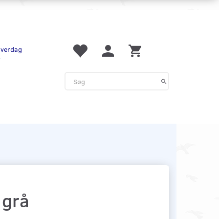
 hverdag
r
 grå