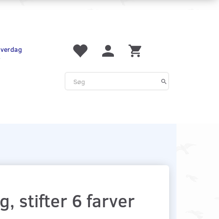
 hverdag
r
 stifter 6 farver