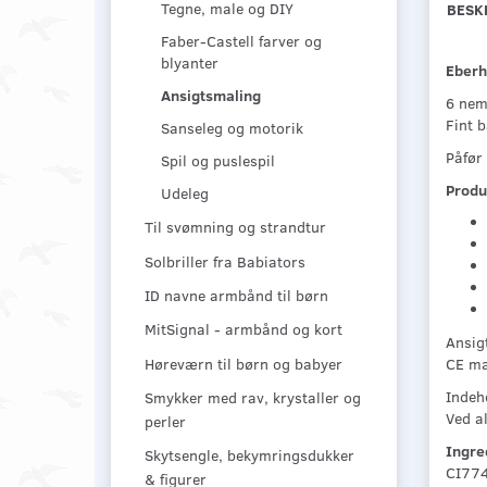
Tegne, male og DIY
BESK
Faber-Castell farver og
blyanter
Eberh
Ansigtsmaling
6 nemm
Fint b
Sanseleg og motorik
Påfør
Spil og puslespil
Produ
Udeleg
Til svømning og strandtur
Solbriller fra Babiators
ID navne armbånd til børn
MitSignal - armbånd og kort
Ansigt
Høreværn til børn og babyer
CE mæ
Indeh
Smykker med rav, krystaller og
Ved al
perler
Ingre
Skytsengle, bekymringsdukker
CI77
& figurer