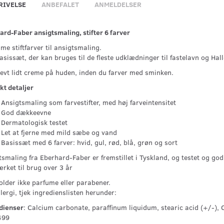
RIVELSE
ANBEFALET
ANMELDELSER
ard-Faber ansigtsmaling, stifter 6 farver
e stiftfarver til ansigtsmaling.
asissæt, der kan bruges til de fleste udklædninger til fastelavn og Hal
 evt lidt creme på huden, inden du farver med sminken.
kt detaljer
Ansigtsmaling som farvestifter, med høj farveintensitet
God dækkeevne
Dermatologisk testet
Let at fjerne med mild sæbe og vand
Basissæt med 6 farver: hvid, gul, rød, blå, grøn og sort
smaling fra Eberhard-Faber er fremstillet i Tyskland, og testet og god
rket til brug over 3 år
older ikke parfume eller parabener.
lergi, tjek ingredienslisten herunder:
dienser
: Calcium carbonate, paraffinum liquidum, stearic acid (+/-
499