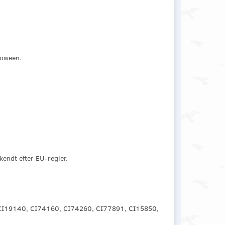
loween.
kendt efter EU-regler.
), CI19140, CI74160, CI74260, CI77891, CI15850,