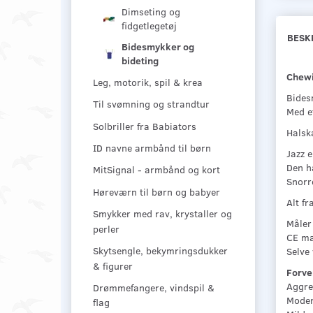
Dimseting og
fidgetlegetøj
BESK
Bidesmykker og
bideting
Chewi
Leg, motorik, spil & krea
Bides
Til svømning og strandtur
Med et
Solbriller fra Babiators
Halsk
ID navne armbånd til børn
Jazz 
Den ha
MitSignal - armbånd og kort
Snorr
Høreværn til børn og babyer
Alt fr
Smykker med rav, krystaller og
Måler 
perler
CE mæ
Skytsengle, bekymringsdukker
Selve
& figurer
Forve
Aggre
Drømmefangere, vindspil &
Moder
flag