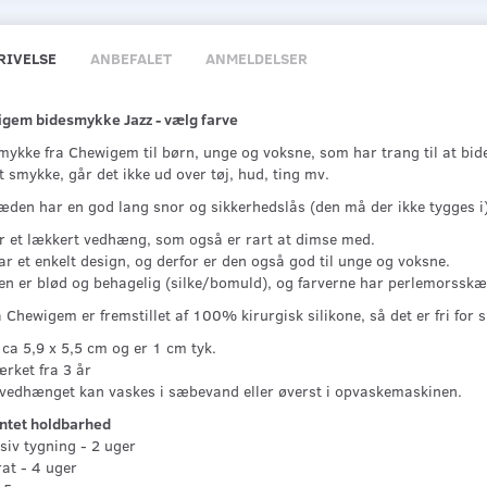
RIVELSE
ANBEFALET
ANMELDELSER
gem bidesmykke Jazz - vælg farve
mykke fra Chewigem til børn, unge og voksne, som har trang til at bid
 smykke, går det ikke ud over tøj, hud, ting mv.
æden har en god lang snor og sikkerhedslås (den må der ikke tygges i)
er et lækkert vedhæng, som også er rart at dimse med.
r et enkelt design, og derfor er den også god til unge og voksne.
en er blød og behagelig (silke/bomuld), og farverne har perlemorsskæ
a Chewigem er fremstillet af 100% kirurgisk silikone, så det er fri for 
ca 5,9 x 5,5 cm og er 1 cm tyk.
rket fra 3 år
 vedhænget kan vaskes i sæbevand eller øverst i opvaskemaskinen.
ntet holdbarhed
siv tygning - 2 uger
at - 4 uger