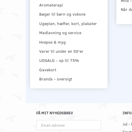
Mild -
Aromaterapi
Når de
Bøger til børn og voksne
Ugeplan, hæfter, kort, plakater
Madlavning og service
Hvepse & myg
Varer til under en 50'er
UDSALG - op til 75%
Gavekort
Brands - oversigt
FÅ MIT NYHEDSBREV
INFO
Email-
Jul -
adresse
Fragt