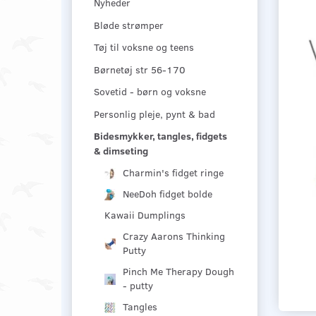
Nyheder
Bløde strømper
Tøj til voksne og teens
Børnetøj str 56-170
Sovetid - børn og voksne
Personlig pleje, pynt & bad
Bidesmykker, tangles, fidgets
& dimseting
Charmin's fidget ringe
NeeDoh fidget bolde
Kawaii Dumplings
Crazy Aarons Thinking
Putty
Pinch Me Therapy Dough
- putty
Tangles