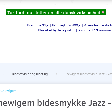
Tak fordi du støtter en lille dansk virksomhed
♥
Fragt fra 35,- | Fri fragt fra 499,- | Afsendes næste
Fleksibel bytte og retur |
Køb via EAN numme
Bidesmykker og bideting
Chewigem bidesmykke Jazz - væl
Chewigem
hewigem bidesmykke Jazz - 