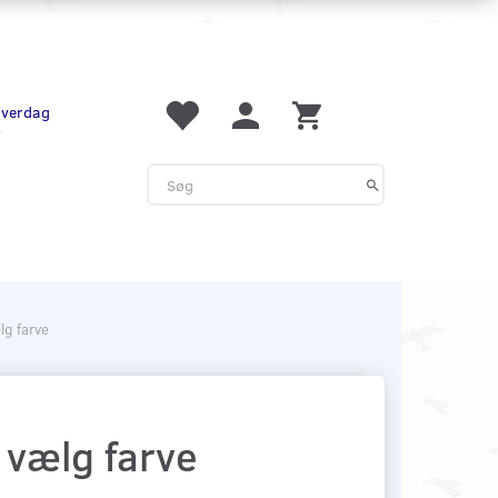
 hverdag
r
g farve
vælg farve