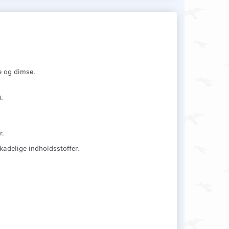
e og dimse.
.
r.
skadelige indholdsstoffer.