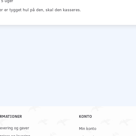
 5 uger
r er tygget hul på den, skal den kasseres.
RMATIONER
KONTO
 levering og gaver
Min konto
priser og levering