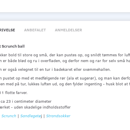
RIVELSE
ANBEFALET
ANMELDELSER
t Scrunch ball
ker bold til store og små, der kan pustes op, og snildt tømmes for luft
n er både blød og ru i overfladen, og derfor nem og rar for selv små h
 er også velegnet til en tur i badekaret eller svømmehallen.
n pustet op med et medfølgende rør (ala et sugerør), og man kan derfor
en med på tur, lukkes luften ud, og den fylder ingenting - husk blot at
11 flotte farver.
 ca 23 i centimeter diameter
rket - uden skadelige indholdsstoffer
a Scrunch
|
Sandlegetø
j |
Strandsokker