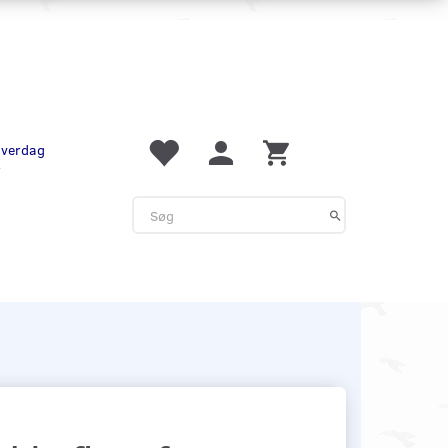
 hverdag
r