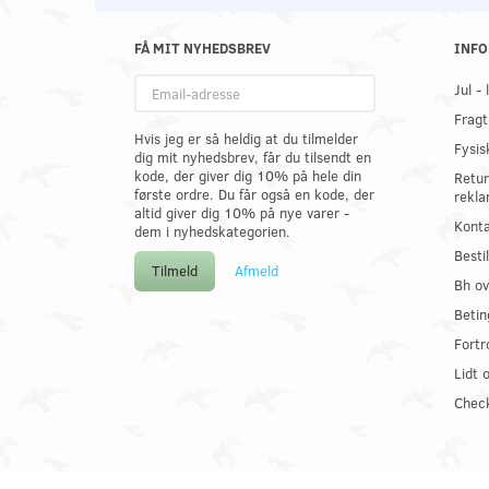
FÅ MIT NYHEDSBREV
INFO
Email-
Jul -
adresse
Fragt
Hvis jeg er så heldig at du tilmelder
Fysis
dig mit nyhedsbrev, får du tilsendt en
kode, der giver dig 10% på hele din
Retur
første ordre. Du får også en kode, der
rekla
altid giver dig 10% på nye varer -
Konta
dem i nyhedskategorien.
Best
Tilmeld
Afmeld
Bh ov
Betin
Fortr
Lidt 
Check