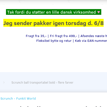
Tak fordi du støtter en lille dansk virksomhed
♥
Jeg sender pakker igen torsdag d. 6/8
Fragt fra 35,- | Fri fragt fra 499,- | Afsendes næste
Fleksibel bytte og retur |
Køb via EAN numme
Scrunch ball transportabel bold - flere farver
Scrunch - Funkit World