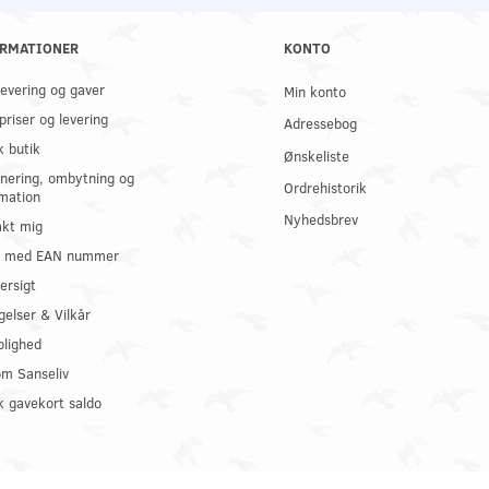
RMATIONER
KONTO
 levering og gaver
Min konto
priser og levering
Adressebog
k butik
Ønskeliste
nering, ombytning og
Ordrehistorik
mation
Nyhedsbrev
kt mig
il med EAN nummer
ersigt
gelser & Vilkår
olighed
om Sanseliv
 gavekort saldo