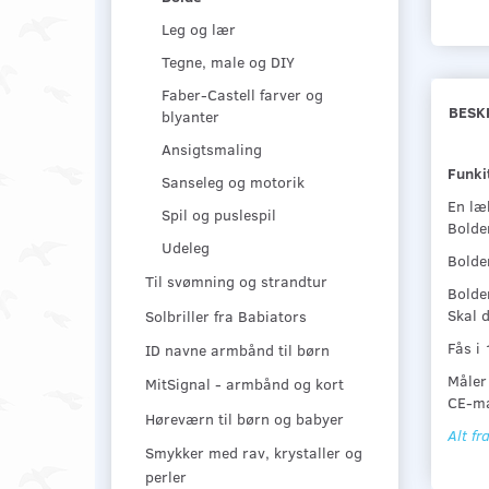
Leg og lær
Tegne, male og DIY
Faber-Castell farver og
BESK
blyanter
Ansigtsmaling
Funki
Sanseleg og motorik
En læk
Spil og puslespil
Bolde
Udeleg
Bolden
Til svømning og strandtur
Bolde
Skal d
Solbriller fra Babiators
Fås i 
ID navne armbånd til børn
Måler
MitSignal - armbånd og kort
CE-mæ
Høreværn til børn og babyer
Alt fr
Smykker med rav, krystaller og
perler