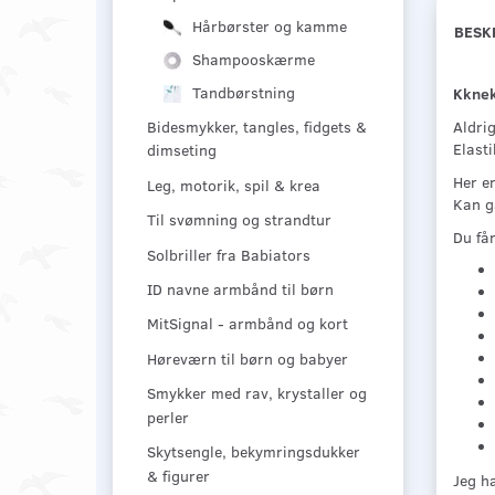
Hårbørster og kamme
BESK
Shampooskærme
Tandbørstning
Kknekk
Aldrig
Bidesmykker, tangles, fidgets &
Elast
dimseting
Her er
Leg, motorik, spil & krea
Kan g
Til svømning og strandtur
Du får
Solbriller fra Babiators
ID navne armbånd til børn
MitSignal - armbånd og kort
Høreværn til børn og babyer
Smykker med rav, krystaller og
perler
Skytsengle, bekymringsdukker
& figurer
Jeg h