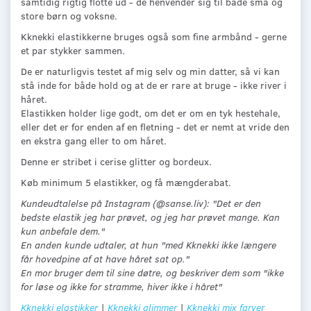
samtidig rigtig flotte ud - de henvender sig til både små og
store børn og voksne.
Kknekki elastikkerne bruges også som fine armbånd - gerne
et par stykker sammen.
De er naturligvis testet af mig selv og min datter, så vi kan
stå inde for både hold og at de er rare at bruge - ikke river i
håret.
Elastikken holder lige godt, om det er om en tyk hestehale,
eller det er for enden af en fletning - det er nemt at vride den
en ekstra gang eller to om håret.
Denne er stribet i cerise glitter og bordeux.
Køb minimum 5 elastikker, og få mængderabat.
Kundeudtalelse på Instagram (@sanse.liv): "Det er den
bedste elastik jeg har prøvet, og jeg har prøvet mange. Kan
kun anbefale dem."
En anden kunde udtaler, at hun "med Kknekki ikke længere
får hovedpine af at have håret sat op."
En mor bruger dem til sine døtre, og beskriver dem som "ikke
for løse og ikke for stramme, hiver ikke i håret"
Kknekki elastikker
|
Kknekki glimmer
|
Kknekki mix farver