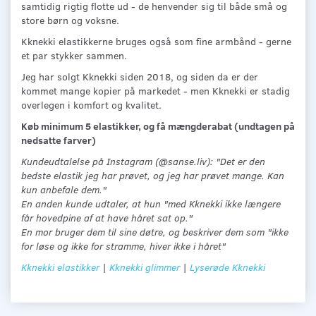
samtidig rigtig flotte ud - de henvender sig til både små og
store børn og voksne.
Kknekki elastikkerne bruges også som fine armbånd - gerne
et par stykker sammen.
Jeg har solgt Kknekki siden 2018, og siden da er der
kommet mange kopier på markedet - men Kknekki er stadig
overlegen i komfort og kvalitet.
Køb minimum 5 elastikker, og få mængderabat (undtagen på
nedsatte farver)
Kundeudtalelse på Instagram (@sanse.liv): "Det er den
bedste elastik jeg har prøvet, og jeg har prøvet mange. Kan
kun anbefale dem."
En anden kunde udtaler, at hun "med Kknekki ikke længere
får hovedpine af at have håret sat op."
En mor bruger dem til sine døtre, og beskriver dem som "ikke
for løse og ikke for stramme, hiver ikke i håret"
Kknekki elastikker
|
Kknekki glimmer
|
Lyserøde Kknekki