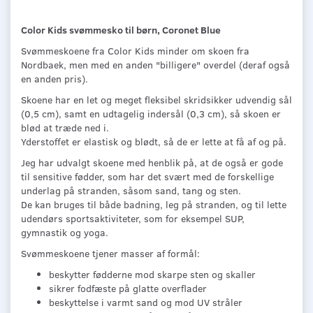
Color Kids svømmesko til børn, Coronet Blue
Svømmeskoene fra Color Kids minder om skoen fra
Nordbaek, men med en anden "billigere" overdel (deraf også
en anden pris).
Skoene har en let og meget fleksibel skridsikker udvendig sål
(0,5 cm), samt en udtagelig indersål (0,3 cm), så skoen er
blød at træde ned i.
Yderstoffet er elastisk og blødt, så de er lette at få af og på.
Jeg har udvalgt skoene med henblik på, at de også er gode
til sensitive fødder, som har det svært med de forskellige
underlag på stranden, såsom sand, tang og sten.
De kan bruges til både badning, leg på stranden, og til lette
udendørs sportsaktiviteter, som for eksempel SUP,
gymnastik og yoga.
Svømmeskoene tjener masser af formål:
beskytter fødderne mod skarpe sten og skaller
sikrer fodfæste på glatte overflader
beskyttelse i varmt sand og mod UV stråler