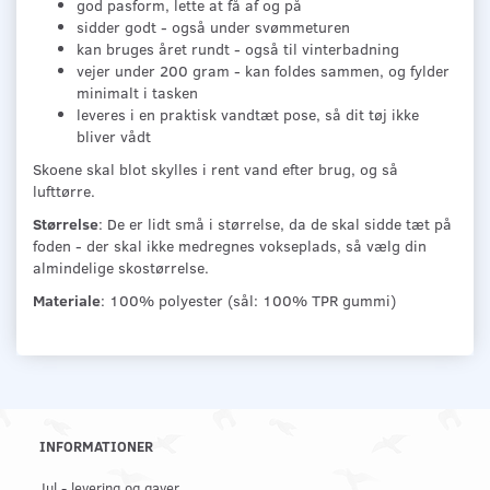
god pasform, lette at få af og på
sidder godt - også under svømmeturen
kan bruges året rundt - også til vinterbadning
vejer under 200 gram - kan foldes sammen, og fylder
minimalt i tasken
leveres i en praktisk vandtæt pose, så dit tøj ikke
bliver vådt
Skoene skal blot skylles i rent vand efter brug, og så
lufttørre.
Størrelse
: De er lidt små i størrelse, da de skal sidde tæt på
foden - der skal ikke medregnes vokseplads, så vælg din
almindelige skostørrelse.
Materiale
: 100% polyester (sål: 100% TPR gummi)
INFORMATIONER
Jul - levering og gaver