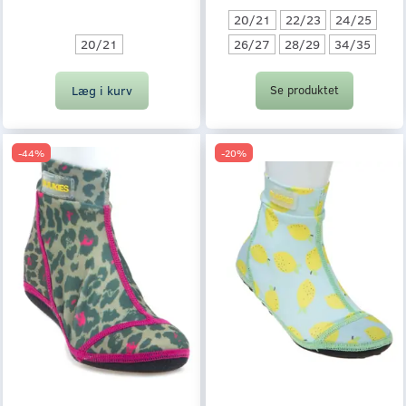
20/21
22/23
24/25
20/21
26/27
28/29
34/35
Læg i kurv
Se produktet
-44%
-20%