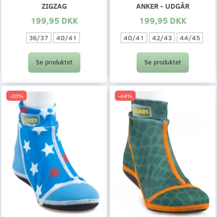
ZIGZAG
ANKER - UDGÅR
199,95 DKK
199,95 DKK
36/37
40/41
40/41
42/43
44/45
Se produktet
Se produktet
-20%
-44%