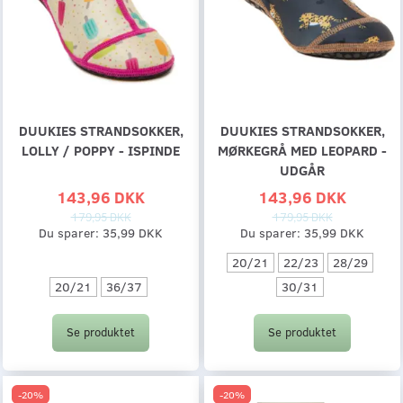
DUUKIES STRANDSOKKER,
DUUKIES STRANDSOKKER,
LOLLY / POPPY - ISPINDE
MØRKEGRÅ MED LEOPARD -
UDGÅR
143,96 DKK
143,96 DKK
179,95 DKK
179,95 DKK
Du sparer:
35,99 DKK
Du sparer:
35,99 DKK
20/21
22/23
28/29
20/21
36/37
30/31
Se produktet
Se produktet
-20%
-20%