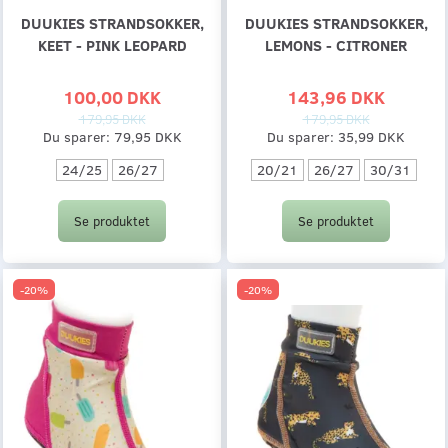
DUUKIES STRANDSOKKER,
DUUKIES STRANDSOKKER,
KEET - PINK LEOPARD
LEMONS - CITRONER
100,00 DKK
143,96 DKK
179,95 DKK
179,95 DKK
Du sparer:
79,95 DKK
Du sparer:
35,99 DKK
24/25
26/27
20/21
26/27
30/31
Se produktet
Se produktet
-20%
-20%