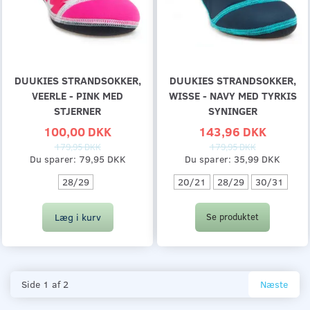
DUUKIES STRANDSOKKER,
DUUKIES STRANDSOKKER,
VEERLE - PINK MED
WISSE - NAVY MED TYRKIS
STJERNER
SYNINGER
100,00 DKK
143,96 DKK
179,95 DKK
179,95 DKK
Du sparer:
79,95 DKK
Du sparer:
35,99 DKK
28/29
20/21
28/29
30/31
Læg i kurv
Se produktet
Side 1 af 2
Næste