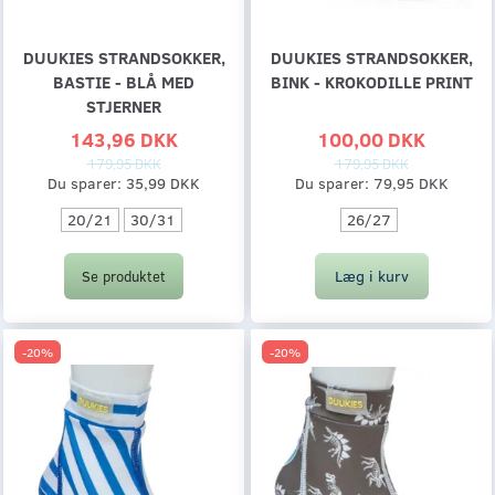
DUUKIES STRANDSOKKER,
DUUKIES STRANDSOKKER,
BASTIE - BLÅ MED
BINK - KROKODILLE PRINT
STJERNER
143,96 DKK
100,00 DKK
179,95 DKK
179,95 DKK
Du sparer:
35,99 DKK
Du sparer:
79,95 DKK
20/21
30/31
26/27
Læg i kurv
Se produktet
-20%
-20%