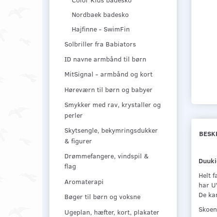
Nordbaek badesko
Hajfinne - SwimFin
Solbriller fra Babiators
ID navne armbånd til børn
MitSignal - armbånd og kort
Høreværn til børn og babyer
Smykker med rav, krystaller og
perler
Skytsengle, bekymringsdukker
BESK
& figurer
Drømmefangere, vindspil &
Duuki
flag
Helt 
Aromaterapi
har UV
De kan
Bøger til børn og voksne
Skoene
Ugeplan, hæfter, kort, plakater