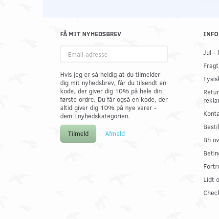
FÅ MIT NYHEDSBREV
INFO
Email-
Jul -
adresse
Fragt
Hvis jeg er så heldig at du tilmelder
Fysis
dig mit nyhedsbrev, får du tilsendt en
kode, der giver dig 10% på hele din
Retur
første ordre. Du får også en kode, der
rekla
altid giver dig 10% på nye varer -
Konta
dem i nyhedskategorien.
Best
Tilmeld
Afmeld
Bh ov
Betin
Fortr
Lidt 
Check