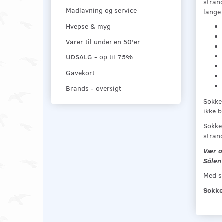
stran
Madlavning og service
lange 
Hvepse & myg
Varer til under en 50'er
UDSALG - op til 75%
Gavekort
Brands - oversigt
Sokker
ikke b
Sokken
stran
Vær o
Sålen 
Med s
Sokker