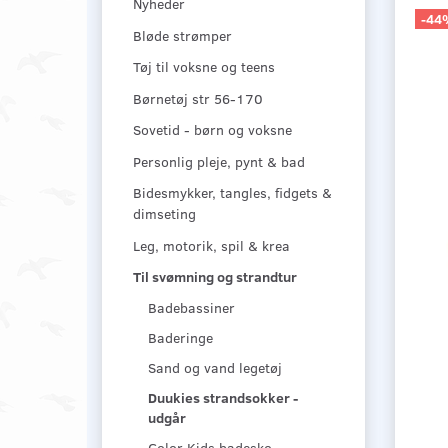
Nyheder
-44
Bløde strømper
Tøj til voksne og teens
Børnetøj str 56-170
Sovetid - børn og voksne
Personlig pleje, pynt & bad
Bidesmykker, tangles, fidgets &
dimseting
Leg, motorik, spil & krea
Til svømning og strandtur
Badebassiner
Baderinge
Sand og vand legetøj
Duukies strandsokker -
udgår
Color Kids badesko