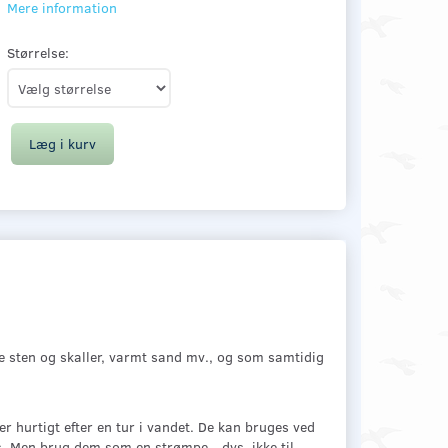
Mere information
Størrelse:
Læg i kurv
e sten og skaller, varmt sand mv., og som samtidig
r hurtigt efter en tur i vandet. De kan bruges ved
s. Men brug dem som en strømpe - dvs. ikke til