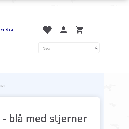
 hverdag
r
rner
 - blå med stjerner