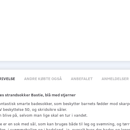
RIVELSE
ANDRE KØBTE OGSÅ
ANBEFALET
ANMELDELSER
es strandsokker Bastie, blå med stjerner
fantastisk smarte badesokker, som beskytter barnets fødder mod skarp
 beskyttelse 50, og skridsikre såler.
 blive på, selvom man lige skal en tur i vandet.
 er en sok med sål, som kan bruges både til leg og svømning, og tørre
den, i svømmehallen og i badeland- ja, overalt hvor der bades og lege