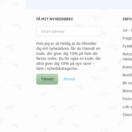
FÅ MIT NYHEDSBREV
INFO
Email-
Jul -
adresse
Fragt
Hvis jeg er så heldig at du tilmelder
Fysis
dig mit nyhedsbrev, får du tilsendt en
kode, der giver dig 10% på hele din
Retur
første ordre. Du får også en kode, der
rekla
altid giver dig 10% på nye varer -
Konta
dem i nyhedskategorien.
Best
Tilmeld
Afmeld
Bh ov
Betin
Fortr
Lidt 
Check