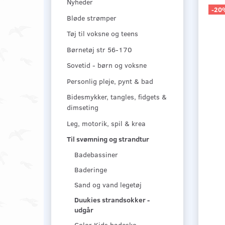
Nyheder
-20
Bløde strømper
Tøj til voksne og teens
Børnetøj str 56-170
Sovetid - børn og voksne
Personlig pleje, pynt & bad
Bidesmykker, tangles, fidgets &
dimseting
Leg, motorik, spil & krea
Til svømning og strandtur
Badebassiner
Baderinge
Sand og vand legetøj
Duukies strandsokker -
udgår
Color Kids badesko