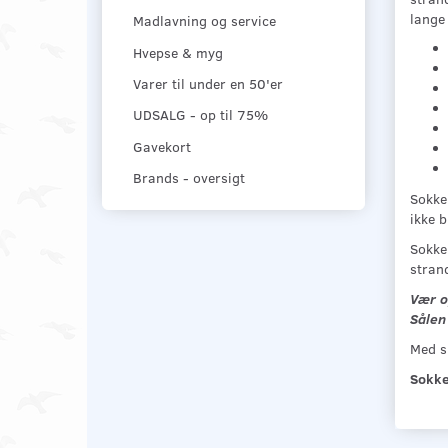
lange 
Madlavning og service
Hvepse & myg
Varer til under en 50'er
UDSALG - op til 75%
Gavekort
Brands - oversigt
Sokker
ikke b
Sokken
stran
Vær o
Sålen 
Med s
Sokker