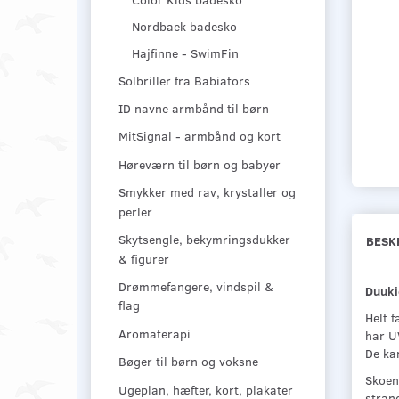
Nordbaek badesko
Hajfinne - SwimFin
Solbriller fra Babiators
ID navne armbånd til børn
MitSignal - armbånd og kort
Høreværn til børn og babyer
Smykker med rav, krystaller og
perler
Skytsengle, bekymringsdukker
BESK
& figurer
Drømmefangere, vindspil &
Duuki
flag
Helt 
Aromaterapi
har UV
De kan
Bøger til børn og voksne
Skoene
Ugeplan, hæfter, kort, plakater
stran