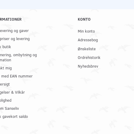
RMATIONER
KONTO
 levering og gaver
Min konto
priser og levering
Adressebog
k butik
Ønskeliste
nering, ombytning og
Ordrehistorik
mation
Nyhedsbrev
kt mig
il med EAN nummer
ersigt
gelser & Vilkår
olighed
om Sanseliv
 gavekort saldo