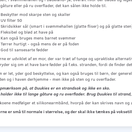
gåture eller på ru overflader, det kan sålen ikke holde til.
Beskytter mod skarpe sten og skaller
UV filter 50
Skridsikker sål (smart i svømmehallen (glatte fliser) og på glatte sten
Fleksibel og blød at have på
Kan også bruges mens barnet svømmer
Tørrer hurtigt - også mens de er på foden
God til sansesarte fødder
ne er udviklet af en mor, der var træt af tunge og upraktiske alternativ
ryder sig om at have bare fødder på f.eks. stranden, fordi de finder d
 er let, yder god beskyttelse, og kan også bruges til børn, der genere
den og i haven derhjemme - men ikke på sten og ru overflader.
pmærksom på, at Duukies er en strandsok og ikke en sko.
holder ikke til lange gåture og ru overflader. Brug Duukies til strand,
koene medfølger et silikonearmbånd, hvorpå der kan skrives navn og 
ne er små til normale i størrelse, og der skal ikke tænkes på voksetil