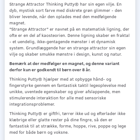
Strange Attractor Thinking Putty® har sin egen vilje. En
dyb, mystisk sort farve med diskrete grøn glimmer - den
bliver levende, når den oplades med den medfølgende
magnet.
"Strange Attractor" er navnet på en matematisk ligning, der
ofte er en del af kaosteorien. Denne ligning skaber en fraktal
- et uendelig, ikke-gentagende mønster i et dynamisk
system. Grundlæggende har en strange attractor sin egen
vilje og skaber smukke mønstre i design, kunst og natur.
Bemærk at der medfølger en magnet, og denne variant
derfor kun er godkendt til børn over 8 år.
Thinking Putty® hjælper med at opbygge hånd- og
fingerstyrke gennem en fantastisk taktil legeoplevelse med
unikke, uventede egenskaber og giver afslappende, men
stimulerende interaktion for alle med sensoriske
integrationsproblemer.
Thinking Putty® er giftfri, tørrer ikke ud og efterlader ikke
klæbrige eller glatte rester på dine fingre, så den er
fantastisk til at strække, forme, hoppe, rive, poppe og lege
med for både børn og voksne.