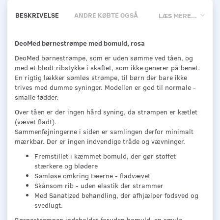
BESKRIVELSE
ANDRE KØBTE OGSÅ
LÆS MERE...
DeoMed børnestrømpe med bomuld, rosa
DeoMed børnestrømpe, som er uden sømme ved tåen, og
med et blødt ribstykke i skaftet, som ikke generer på benet.
En rigtig lækker sømløs strømpe, til børn der bare ikke
trives med dumme syninger. Modellen er god til normale -
smalle fødder.
Over tåen er der ingen hård syning, da strømpen er kætlet
(vævet fladt).
Sammenføjningerne i siden er samlingen derfor minimalt
mærkbar. Der er ingen indvendige tråde og vævninger.
Fremstillet i kæmmet bomuld, der gør stoffet
stærkere og blødere
Sømløse omkring tæerne - fladvævet
Skånsom rib - uden elastik der strammer
Med Sanatized behandling, der afhjælper fodsved og
svedlugt.
Børnestrømpen indeholder foruden bomuld, en smule