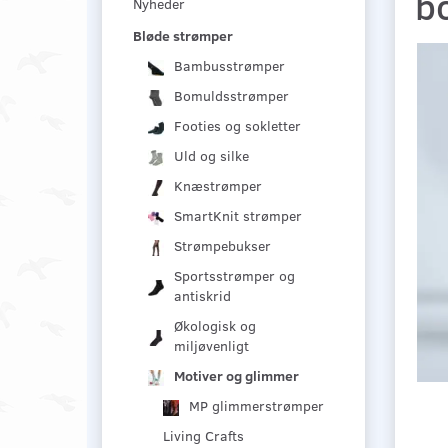
b
Nyheder
Bløde strømper
Bambusstrømper
Bomuldsstrømper
Footies og sokletter
Uld og silke
Knæstrømper
SmartKnit strømper
Strømpebukser
Sportsstrømper og
antiskrid
Økologisk og
miljøvenligt
Motiver og glimmer
MP glimmerstrømper
Living Crafts