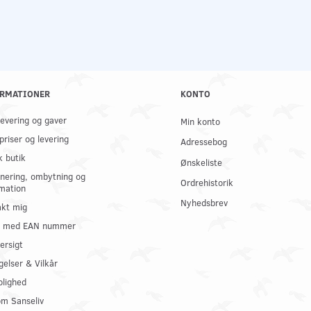
RMATIONER
KONTO
 levering og gaver
Min konto
priser og levering
Adressebog
k butik
Ønskeliste
nering, ombytning og
Ordrehistorik
mation
Nyhedsbrev
kt mig
il med EAN nummer
ersigt
gelser & Vilkår
olighed
om Sanseliv