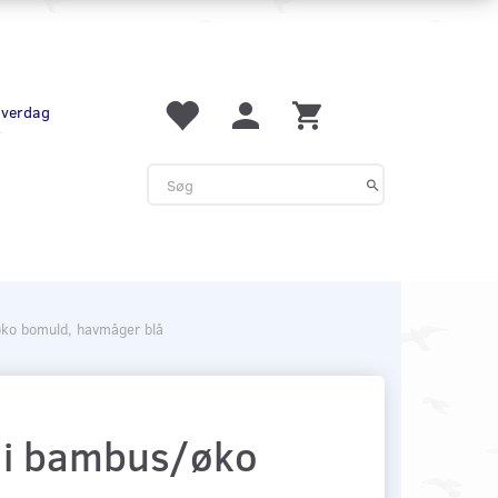
 hverdag
r
øko bomuld, havmåger blå
 i bambus/øko