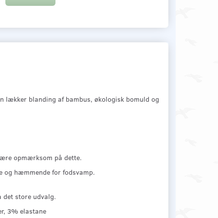
 en lækker blanding af bambus, økologisk bomuld og
u være opmærksom på dette.
nde og hæmmende for fodsvamp.
å det store udvalg.
r, 3% elastane