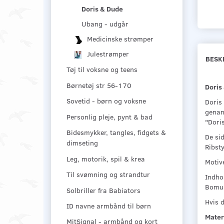
Doris & Dude
Ubang - udgår
Medicinske strømper
Julestrømper
BESK
Tøj til voksne og teens
Børnetøj str 56-170
Doris
Sovetid - børn og voksne
Doris
genan
Personlig pleje, pynt & bad
"Doris
Bidesmykker, tangles, fidgets &
De sid
dimseting
Ribst
Leg, motorik, spil & krea
Motiv
Til svømning og strandtur
Indho
Bomul
Solbriller fra Babiators
Hvis d
ID navne armbånd til børn
Mater
MitSignal - armbånd og kort