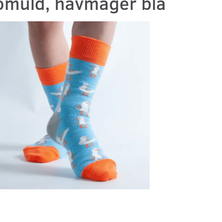
omuld, havmåger blå