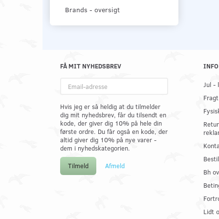
Brands - oversigt
FÅ MIT NYHEDSBREV
INFO
Email-
Jul -
adresse
Fragt
Hvis jeg er så heldig at du tilmelder
Fysis
dig mit nyhedsbrev, får du tilsendt en
kode, der giver dig 10% på hele din
Retur
første ordre. Du får også en kode, der
rekla
altid giver dig 10% på nye varer -
Konta
dem i nyhedskategorien.
Best
Tilmeld
Afmeld
Bh ov
Betin
Fortr
Lidt 