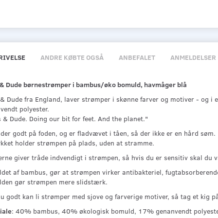
RIVELSE
ANDRE KØBTE OGSÅ
ANBEFALET
ANMELDELSER
 & Dude børnestrømper i bambus/øko bomuld, havmåger blå
 & Dude fra England, laver strømper i skønne farver og motiver - og i
vendt polyester.
 & Dude. Doing our bit for feet. And the planet."
der godt på foden, og er fladvævet i tåen, så der ikke er en hård søm.
ykket holder strømpen på plads, uden at stramme.
erne giver tråde indvendigt i strømpen, så hvis du er sensitiv skal d
ldet af bambus, gør at strømpen virker antibakteriel, fugtabsorbere
den gør strømpen mere slidstærk.
u godt kan li strømper med sjove og farverige motiver, så tag et kig p
iale
: 40% bambus, 40% økologisk bomuld, 17% genanvendt polyeste