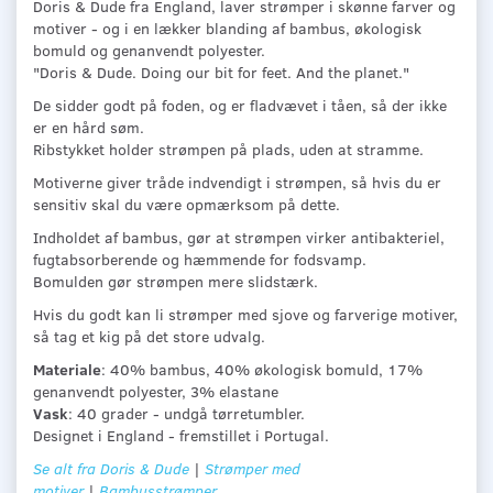
Doris & Dude fra England, laver strømper i skønne farver og
motiver - og i en lækker blanding af bambus, økologisk
bomuld og genanvendt polyester.
"Doris & Dude. Doing our bit for feet. And the planet."
De sidder godt på foden, og er fladvævet i tåen, så der ikke
er en hård søm.
Ribstykket holder strømpen på plads, uden at stramme.
Motiverne giver tråde indvendigt i strømpen, så hvis du er
sensitiv skal du være opmærksom på dette.
Indholdet af bambus, gør at strømpen virker antibakteriel,
fugtabsorberende og hæmmende for fodsvamp.
Bomulden gør strømpen mere slidstærk.
Hvis du godt kan li strømper med sjove og farverige motiver,
så tag et kig på det store udvalg.
Materiale
: 40% bambus, 40% økologisk bomuld, 17%
genanvendt polyester, 3% elastane
Vask
: 40 grader - undgå tørretumbler.
Designet i England - fremstillet i Portugal.
Se alt fra Doris & Dude
|
Strømper med
motiver
|
Bambusstrømper