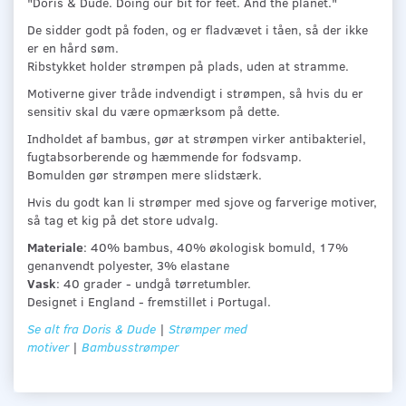
"Doris & Dude. Doing our bit for feet. And the planet."
De sidder godt på foden, og er fladvævet i tåen, så der ikke
er en hård søm.
Ribstykket holder strømpen på plads, uden at stramme.
Motiverne giver tråde indvendigt i strømpen, så hvis du er
sensitiv skal du være opmærksom på dette.
Indholdet af bambus, gør at strømpen virker antibakteriel,
fugtabsorberende og hæmmende for fodsvamp.
Bomulden gør strømpen mere slidstærk.
Hvis du godt kan li strømper med sjove og farverige motiver,
så tag et kig på det store udvalg.
Materiale
: 40% bambus, 40% økologisk bomuld, 17%
genanvendt polyester, 3% elastane
Vask
: 40 grader - undgå tørretumbler.
Designet i England - fremstillet i Portugal.
Se alt fra Doris & Dude
|
Strømper med
motiver
|
Bambusstrømper