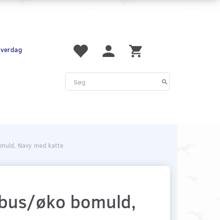
 hverdag
r
omuld, Navy med katte
mbus/øko bomuld,