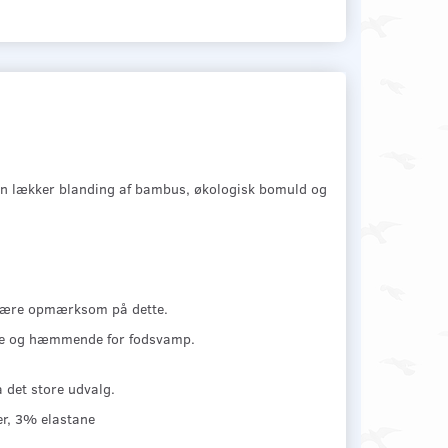
 en lækker blanding af bambus, økologisk bomuld og
u være opmærksom på dette.
nde og hæmmende for fodsvamp.
å det store udvalg.
r, 3% elastane