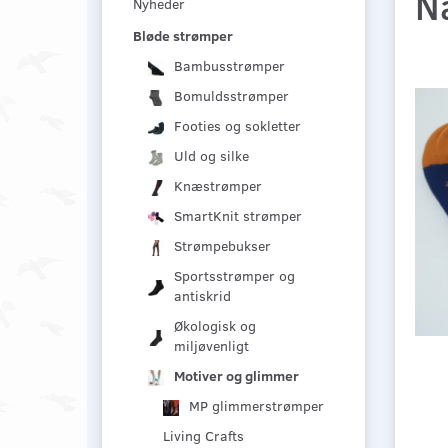
N
Nyheder
Bløde strømper
Bambusstrømper
Bomuldsstrømper
Footies og sokletter
Uld og silke
Knæstrømper
SmartKnit strømper
Strømpebukser
Sportsstrømper og
antiskrid
Økologisk og
miljøvenligt
Motiver og glimmer
MP glimmerstrømper
Living Crafts