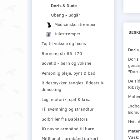
Doris & Dude
Ubang - udgår
Medicinske strømper
BESK
Julestrømper
Tøj til voksne og teens
Doris
Børnetøj str 56-170
Doris
Sovetid - børn og voksne
genan
"Doris
Personlig pleje, pynt & bad
De sid
Bidesmykker, tangles, fidgets &
Ribst
dimseting
Motiv
Leg, motorik, spil & krea
Indho
Til svømning og strandtur
Bomul
Solbriller fra Babiators
Hvis d
ID navne armbånd til børn
Mater
Vask
MitSignal - armbånd og kort