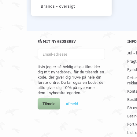
Brands - oversigt
FÅ MIT NYHEDSBREV
INFO
Email-
Jul -
adresse
Fragt
Hvis jeg er så heldig at du tilmelder
Fysis
dig mit nyhedsbrev, får du tilsendt en
kode, der giver dig 10% på hele din
Retur
første ordre. Du får også en kode, der
rekla
altid giver dig 10% på nye varer -
Konta
dem i nyhedskategorien.
Best
Tilmeld
Afmeld
Bh ov
Betin
Fortr
Lidt 