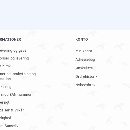
RMATIONER
KONTO
 levering og gaver
Min konto
priser og levering
Adressebog
k butik
Ønskeliste
nering, ombytning og
Ordrehistorik
mation
Nyhedsbrev
kt mig
il med EAN nummer
ersigt
gelser & Vilkår
olighed
om Sanseliv