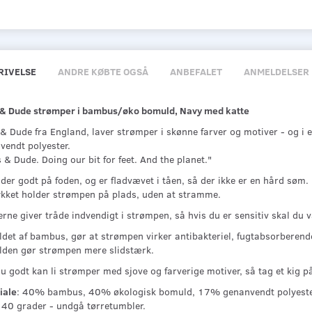
RIVELSE
ANDRE KØBTE OGSÅ
ANBEFALET
ANMELDELSER
 & Dude strømper i bambus/øko bomuld, Navy med katte
 & Dude fra England, laver strømper i skønne farver og motiver - og i
vendt polyester.
 & Dude. Doing our bit for feet. And the planet."
der godt på foden, og er fladvævet i tåen, så der ikke er en hård søm.
ykket holder strømpen på plads, uden at stramme.
erne giver tråde indvendigt i strømpen, så hvis du er sensitiv skal d
ldet af bambus, gør at strømpen virker antibakteriel, fugtabsorbere
den gør strømpen mere slidstærk.
u godt kan li strømper med sjove og farverige motiver, så tag et kig p
iale
: 40% bambus, 40% økologisk bomuld, 17% genanvendt polyeste
: 40 grader - undgå tørretumbler.